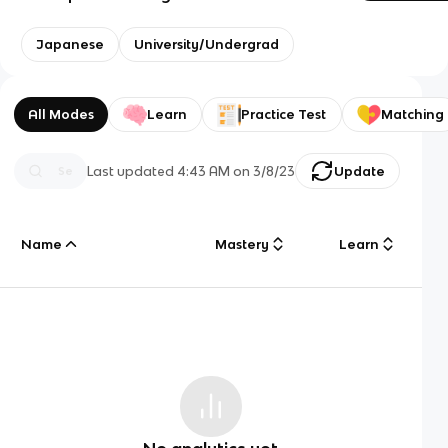
Japanese
University/Undergrad
All Modes
Learn
Practice Test
Matching
Last updated
4:43 AM
on
3/8/23
Update
Name
Mastery
Learn