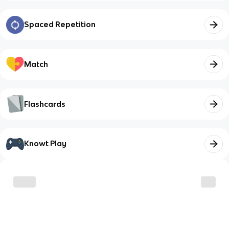
Spaced Repetition
Match
Flashcards
Knowt Play