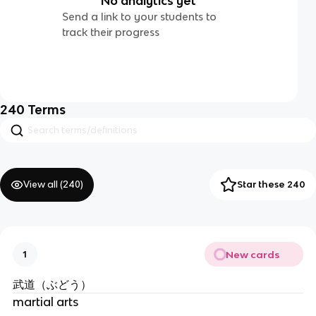
No analytics yet
Send a link to your students to
track their progress
240
Terms
View all (
240
)
Star these 240
New cards
1
武道（ぶどう）
martial arts