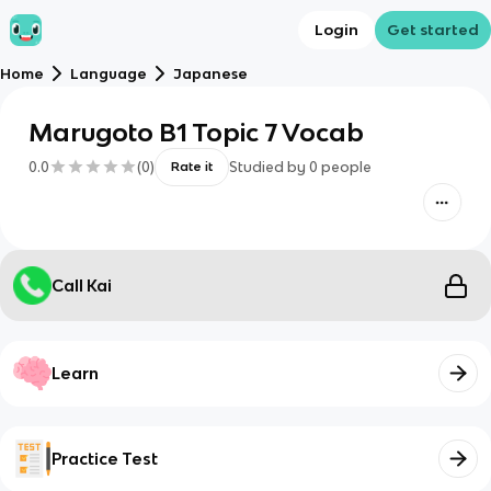
Login
Get started
Home
Language
Japanese
Marugoto B1 Topic 7 Vocab
0.0
(
0
)
Studied by
0
people
Rate it
Call Kai
Learn
Practice Test