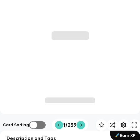
1/239
Card Sorting
Earn XP
Description and Tags