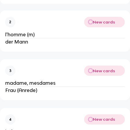
New cards
2
l'homme (m)
der Mann
New cards
3
madame, mesdames
Frau (Anrede)
New cards
4