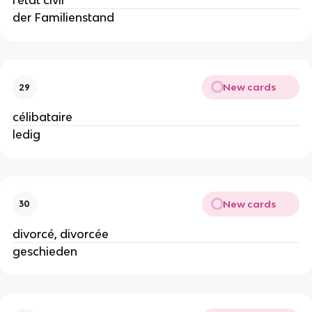
l'état civil
der Familienstand
New cards
29
célibataire
ledig
New cards
30
divorcé, divorcée
geschieden