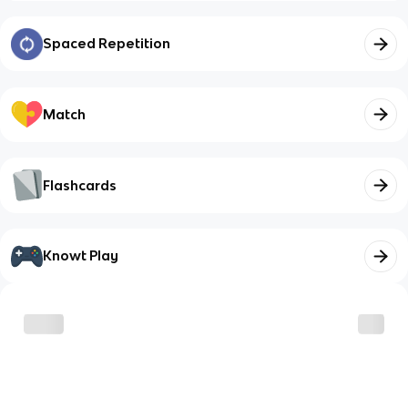
Spaced Repetition
Match
Flashcards
Knowt Play