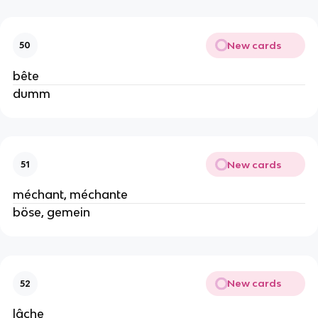
New cards
50
bête
dumm
New cards
51
méchant, méchante
böse, gemein
New cards
52
lâche