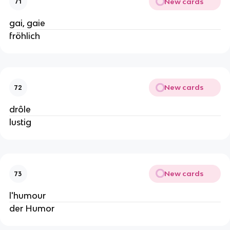
New cards
71
gai, gaie
fröhlich
New cards
72
drôle
lustig
New cards
73
l'humour
der Humor