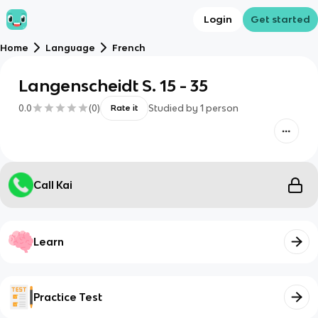
Login
Get started
Home
Language
French
Langenscheidt S. 15 - 35
0.0
(
0
)
Studied by
1
person
Rate it
Call Kai
Learn
Practice Test