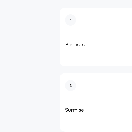
1
Plethora
2
Surmise