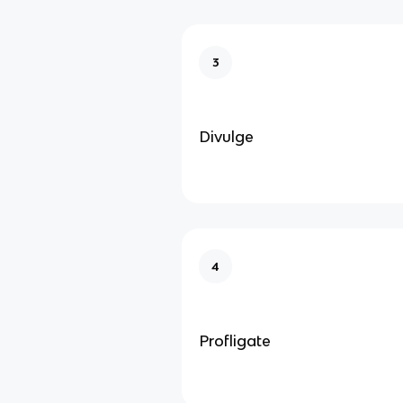
3
Divulge
4
Profligate