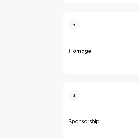
7
Homage
8
Sponsorship