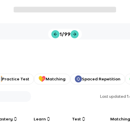
1/99
Practice Test
Matching
Spaced Repetition
Last updated
1
astery
Learn
Test
Matchin