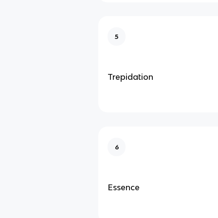
5
Trepidation
6
Essence