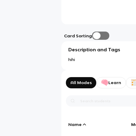
Card Sorting
Description and Tags
hihi
All Modes
Learn
Name
M