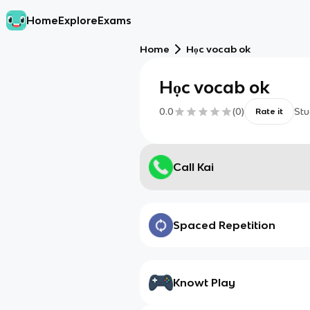
Home
Explore
Exams
Home
Học vocab ok
Học vocab ok
0.0
(
0
)
Stu
Rate it
Call Kai
Spaced Repetition
Knowt Play