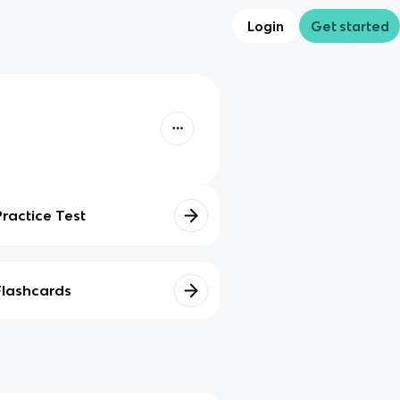
Login
Get started
Practice Test
Flashcards