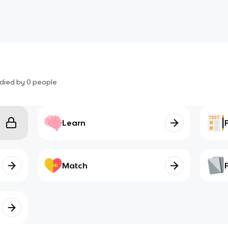
died by
0
people
Learn
Match