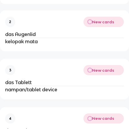
New cards
2
das Augenlid
kelopak mata
New cards
3
das Tablett
nampan/tablet device
New cards
4