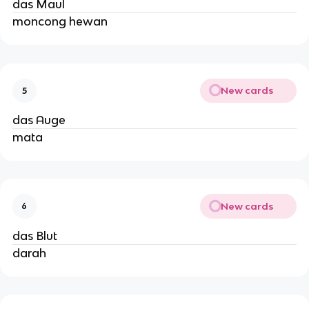
das Maul
moncong hewan
New cards
5
das Auge
mata
New cards
6
das Blut
darah