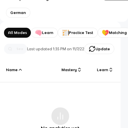
German
All Modes
Learn
Practice Test
Matching
Last updated
1:35 PM
on
11/7/22
Update
Name
Mastery
Learn