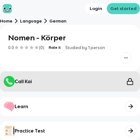
Login
Get started
Home
Language
German
Nomen - Körper
0.0
(
0
)
Studied by
1
person
Rate it
Call Kai
Learn
Practice Test