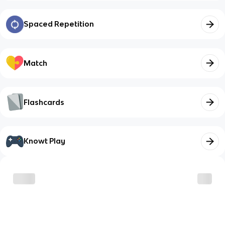
Spaced Repetition
Match
Flashcards
Knowt Play