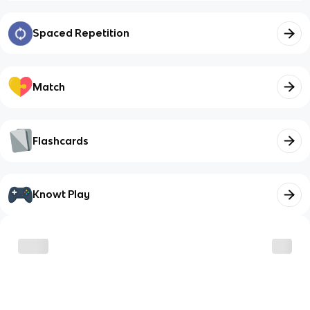
Spaced Repetition
Match
Flashcards
Knowt Play