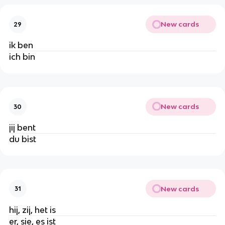
New cards
29
ik ben
ich bin
New cards
30
jij bent
du bist
New cards
31
hij, zij, het is
er, sie, es ist