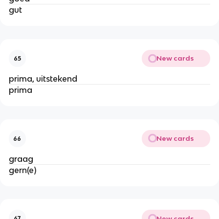
gut
New cards
65
prima, uitstekend
prima
New cards
66
graag
gern(e)
New cards
67