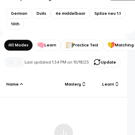
German
Duits
4e middelbaar
Spitze neu 1.1
10th
All Modes
Learn
Practice Test
Matching
Last updated
1:34 PM
on
10/18/23
Update
Name
Mastery
Learn