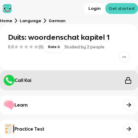
Login
Get started
Home
Language
German
Duits: woordenschat kapitel 1
0.0
(
0
)
Studied by
2
people
Rate it
Call Kai
Learn
Practice Test