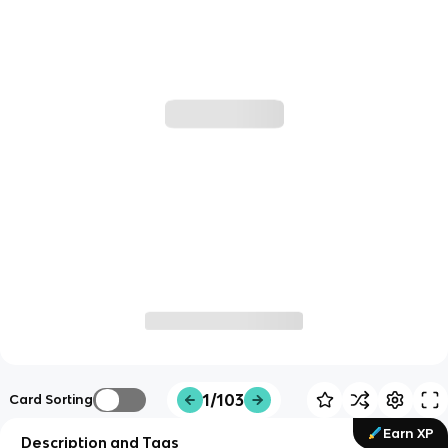
1/103
Card Sorting
Earn XP
Description and Tags