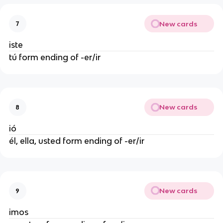
New cards
7
iste
tú form ending of -er/ir
New cards
8
ió
él, ella, usted form ending of -er/ir
New cards
9
imos