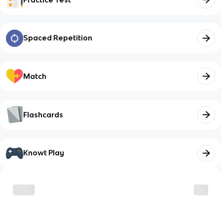
Spaced Repetition
Match
Flashcards
Knowt Play