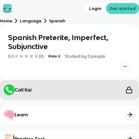
Login
Get started
Home
Language
Spanish
Spanish Preterite, Imperfect,
Subjunctive
0.0
(
0
)
Studied by
0
people
Rate it
Call Kai
Learn
Practice Test