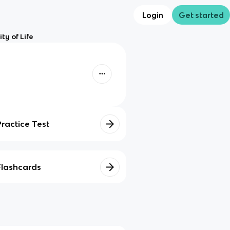
Login
Get started
ty of Life
Practice Test
Flashcards