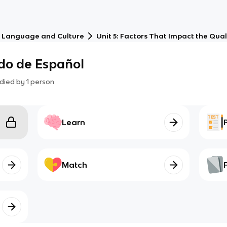
 Language and Culture
Unit 5: Factors That Impact the Quali
do de Español
died by
1
person
Learn
Match