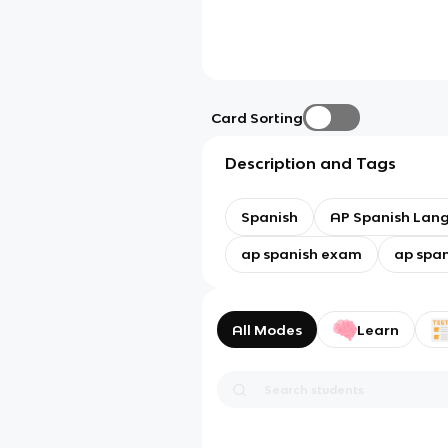
Card Sorting
Description and Tags
Spanish
AP Spanish Lan
ap spanish exam
ap span
All Modes
Learn