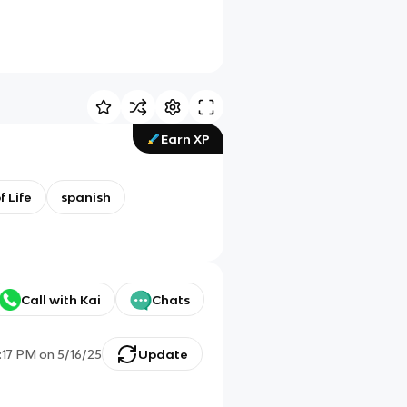
Earn XP
f Life
spanish
Call with Kai
Chats
:17 PM
on
5/16/25
Update