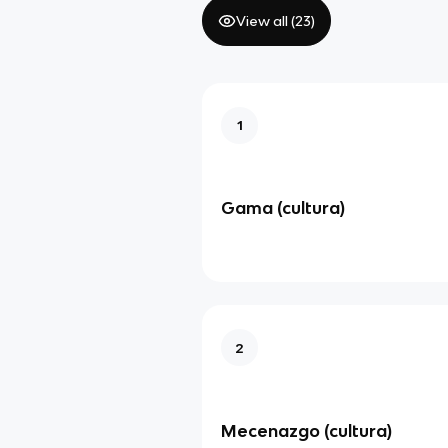
View all (
23
)
1
Gama (cultura)
2
Mecenazgo (cultura)