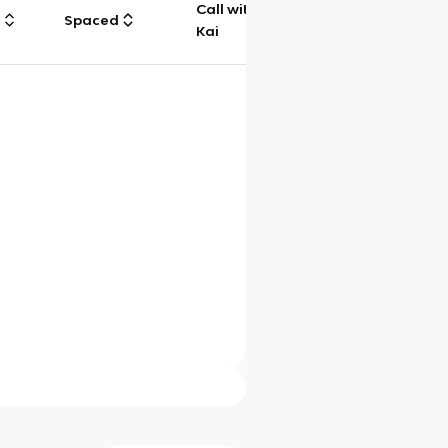
Call with
g
Spaced
Chat
Kai