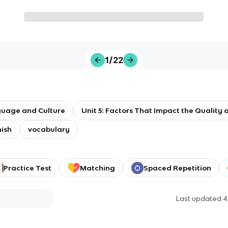
1/22
guage and Culture
Unit 5: Factors That Impact the Quality o
ish
vocabulary
Practice Test
Matching
Spaced Repetition
Last updated
4