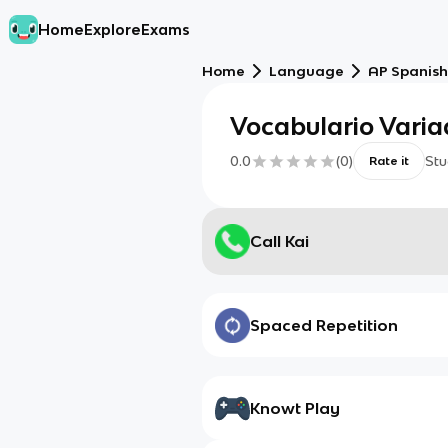
Home
Explore
Exams
Home
Language
AP Spanish
Vocabulario Varia
0.0
(
0
)
Stu
Rate it
Call Kai
Spaced Repetition
Knowt Play