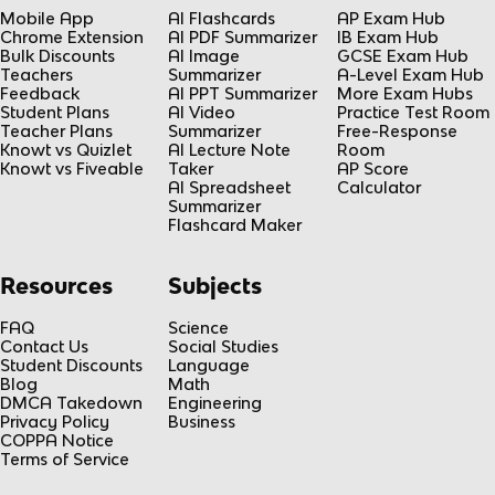
Mobile App
AI Flashcards
AP Exam Hub
Chrome Extension
AI PDF Summarizer
IB Exam Hub
Bulk Discounts
AI Image
GCSE Exam Hub
Teachers
Summarizer
A-Level Exam Hub
Feedback
AI PPT Summarizer
More Exam Hubs
Student Plans
AI Video
Practice Test Room
Teacher Plans
Summarizer
Free-Response
Knowt vs Quizlet
AI Lecture Note
Room
Knowt vs Fiveable
Taker
AP Score
AI Spreadsheet
Calculator
Summarizer
Flashcard Maker
Resources
Subjects
FAQ
Science
Contact Us
Social Studies
Student Discounts
Language
Blog
Math
DMCA Takedown
Engineering
Privacy Policy
Business
COPPA Notice
Terms of Service