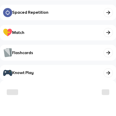
Spaced Repetition
Match
Flashcards
Knowt Play