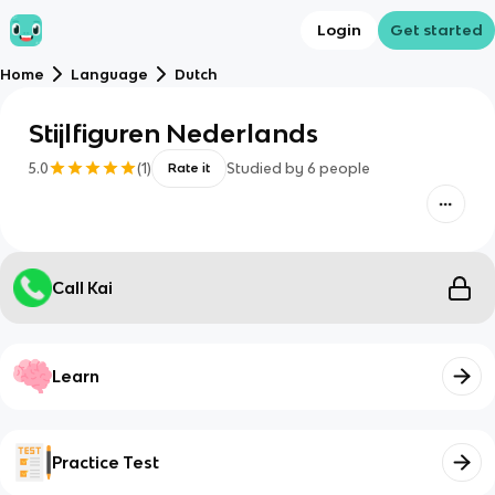
Login
Get started
Home
Language
Dutch
Stijlfiguren Nederlands
5.0
(
1
)
Studied by
6
people
Rate it
Call Kai
Learn
Practice Test