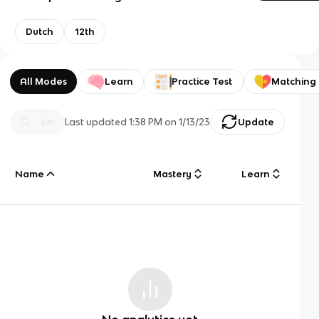
Dutch
12th
All Modes
Learn
Practice Test
Matching
Last updated
1:38 PM
on
1/13/23
Update
Name
Mastery
Learn