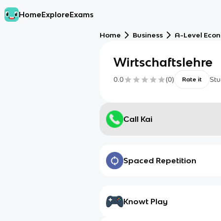
Home
Explore
Exams
Home
Business
A-Level Eco
Wirtschaftslehre
0.0
(
0
)
Stu
Rate it
Call Kai
Spaced Repetition
Knowt Play