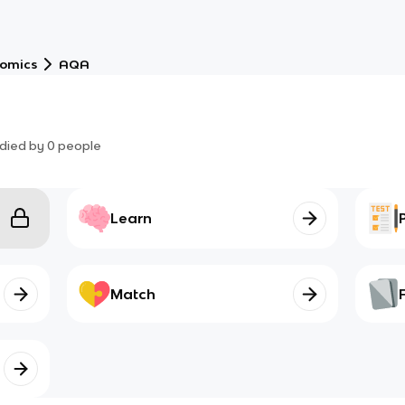
nomics
AQA
died by
0
people
Learn
Match