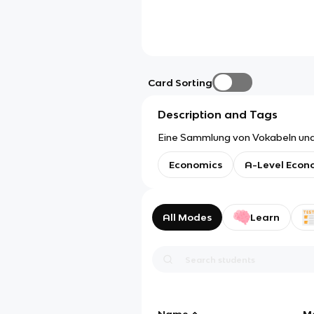
Card Sorting
Description and Tags
Eine Sammlung von Vokabeln und d
Economics
A-Level Econ
All Modes
Learn
Name
M