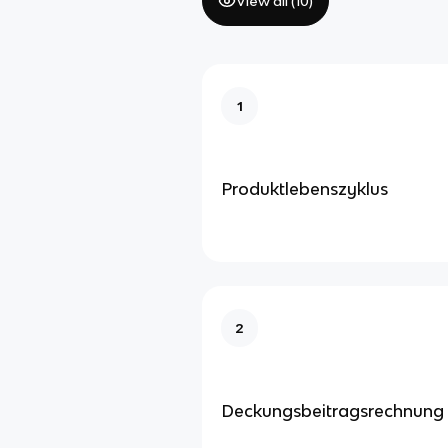
View all (
10
)
1
Produktlebenszyklus
2
Deckungsbeitragsrechnung