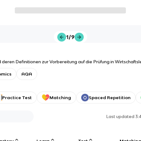
1/9
eren Definitionen zur Vorbereitung auf die Prüfung in Wirtschaftsl
omics
AQA
Practice Test
Matching
Spaced Repetition
Last updated
3:
astery
Learn
Test
Matchin