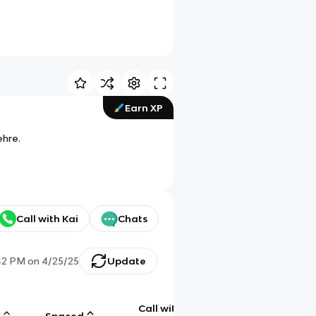
Earn XP
ehre.
Call with Kai
Chats
42 PM
on
4/25/25
Update
Call with
g
Spaced
Chat