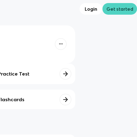
Login
Get started
Practice Test
Flashcards