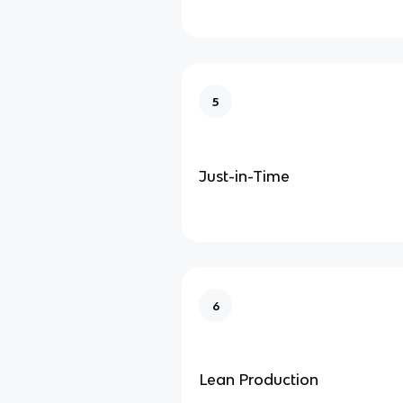
5
Just-in-Time
6
Lean Production