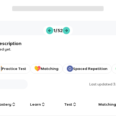
1/52
escription
ed yet.
Practice Test
Matching
Spaced Repetition
Last updated
3
astery
Learn
Test
Matchin