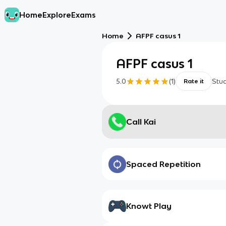
Home
Explore
Exams
Home
AFPF casus 1
AFPF casus 1
5.0
(
1
)
Stu
Rate it
Call Kai
Spaced Repetition
Knowt Play