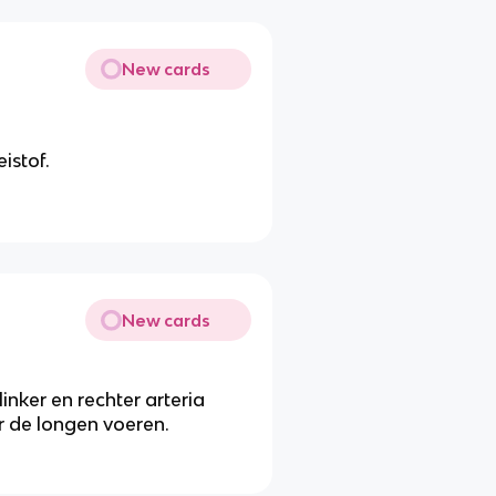
New cards
istof.
New cards
linker en rechter arteria
r de longen voeren.