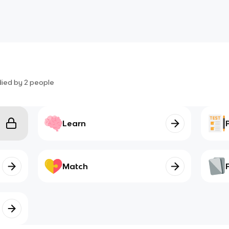
died by
2
people
Learn
Match