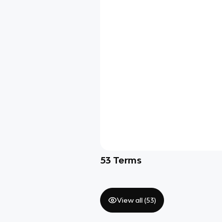
53
Terms
View all (
53
)