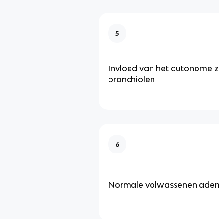
5
Invloed van het autonome z
bronchiolen
6
Normale volwassenen ademh