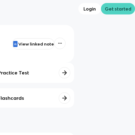
Login
Get started
View linked note
Practice Test
Flashcards