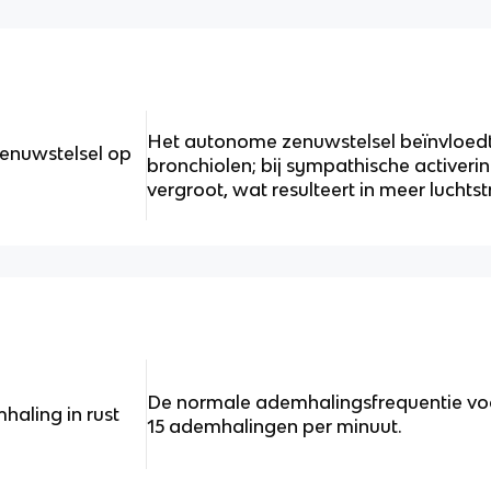
Het autonome zenuwstelsel beïnvloedt
enuwstelsel op
bronchiolen; bij sympathische activer
vergroot, wat resulteert in meer luchts
De normale ademhalingsfrequentie voor
aling in rust
15 ademhalingen per minuut.