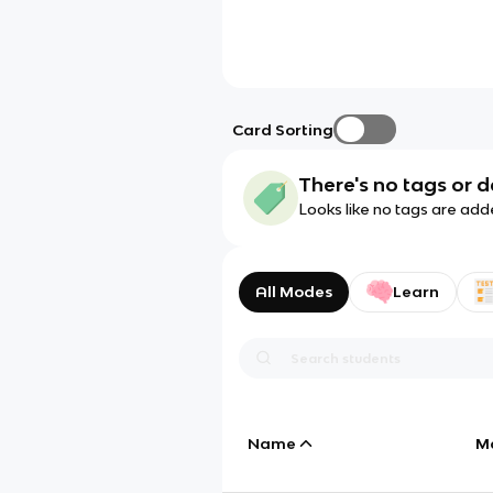
Card Sorting
There's no tags or d
Looks like no tags are add
All Modes
Learn
Name
M