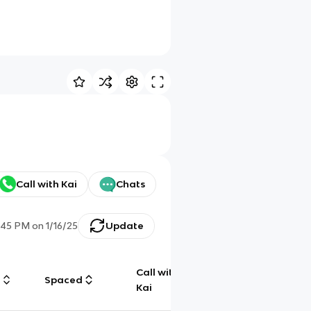
Call with Kai
Chats
:45 PM
on
1/16/25
Update
Call with
g
Spaced
Chat
Kai