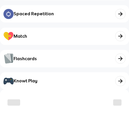
Spaced Repetition
Match
Flashcards
Knowt Play