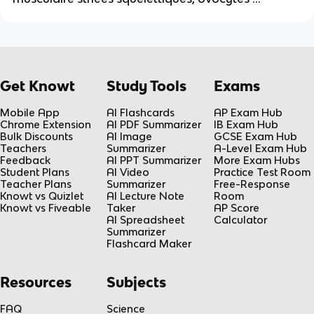
Get Knowt
Study Tools
Exams
Mobile App
AI Flashcards
AP Exam Hub
Chrome Extension
AI PDF Summarizer
IB Exam Hub
Bulk Discounts
AI Image
GCSE Exam Hub
Teachers
Summarizer
A-Level Exam Hub
Feedback
AI PPT Summarizer
More Exam Hubs
Student Plans
AI Video
Practice Test Room
Teacher Plans
Summarizer
Free-Response
Knowt vs Quizlet
AI Lecture Note
Room
Knowt vs Fiveable
Taker
AP Score
AI Spreadsheet
Calculator
Summarizer
Flashcard Maker
Resources
Subjects
FAQ
Science