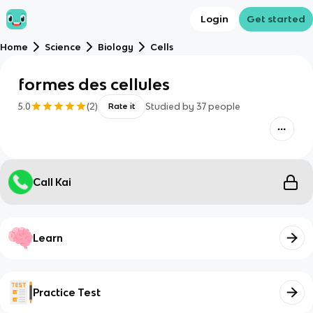
Login
Get started
Home
Science
Biology
Cells
formes des cellules
5.0
(
2
)
Studied by
37
people
Rate it
Call Kai
Learn
Practice Test