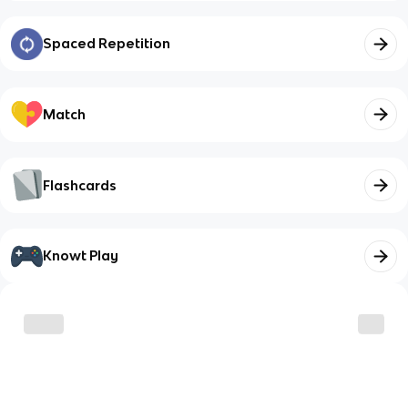
Spaced Repetition
Match
Flashcards
Knowt Play