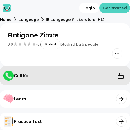
Login
Get started
Home
Language
IB Language A: Literature (HL)
Antigone Zitate
0.0
(
0
)
Studied by
6
people
Rate it
Call Kai
Learn
Practice Test