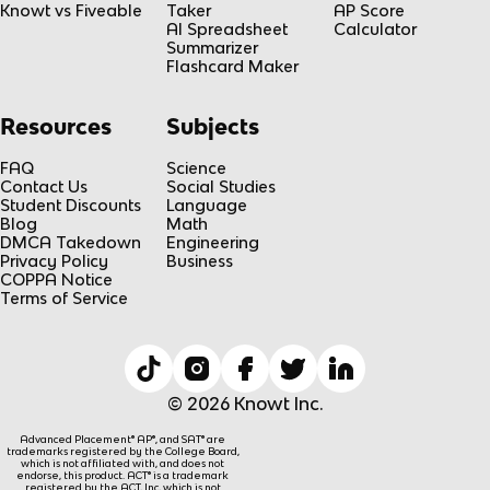
Knowt vs Fiveable
Taker
AP Score
AI Spreadsheet
Calculator
Summarizer
Flashcard Maker
Resources
Subjects
FAQ
Science
Contact Us
Social Studies
Student Discounts
Language
Blog
Math
DMCA Takedown
Engineering
Privacy Policy
Business
COPPA Notice
Terms of Service
© 2026 Knowt Inc.
Advanced Placement® AP®, and SAT® are
trademarks registered by the College Board,
which is not affiliated with, and does not
endorse, this product. ACT® is a trademark
registered by the ACT, Inc, which is not