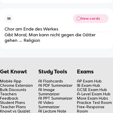
New cards
35
Chor am Ende des Werkes
Gibt Moral, Man kann nicht gegen die Götter
gehen → Religion
Get Knowt
Study Tools
Exams
Mobile App
AI Flashcards
AP Exam Hub
Chrome Extension
AI PDF Summarizer
IB Exam Hub
Bulk Discounts
AI Image
GCSE Exam Hub
Teachers
Summarizer
A-Level Exam Hub
Feedback
AI PPT Summarizer
More Exam Hubs
Student Plans
AI Video
Practice Test Room
Teacher Plans
Summarizer
Free-Response
Knowt vs Quizlet
AI Lecture Note
Room