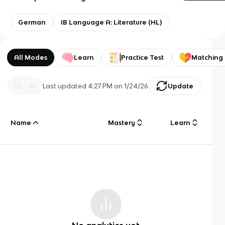
German
IB Language A: Literature (HL)
All Modes
Learn
Practice Test
Matching
Last updated
4:27 PM
on
1/24/26
Update
Name
Mastery
Learn