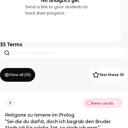
No analytics yet
Send a link to your students to
track their progress
35
Terms
View all (
35
)
Star these 35
New cards
1
Antigone zu Ismene im Prolog
"Sei die du darfst, doch ich begrab den Bruder.
Sterb ich für solche Tat, so sterb ich gern."