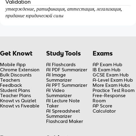
Validation
утверждение, ратификация, аттестация, легализация,
придание юридической силы
Get Knowt
Study Tools
Exams
Mobile App
AI Flashcards
AP Exam Hub
Chrome Extension
AI PDF Summarizer
IB Exam Hub
Bulk Discounts
AI Image
GCSE Exam Hub
Teachers
Summarizer
A-Level Exam Hub
Feedback
AI PPT Summarizer
More Exam Hubs
Student Plans
AI Video
Practice Test Room
Teacher Plans
Summarizer
Free-Response
Knowt vs Quizlet
AI Lecture Note
Room
Knowt vs Fiveable
Taker
AP Score
AI Spreadsheet
Calculator
Summarizer
Flashcard Maker