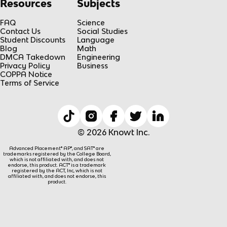
Resources
Subjects
FAQ
Science
Contact Us
Social Studies
Student Discounts
Language
Blog
Math
DMCA Takedown
Engineering
Privacy Policy
Business
COPPA Notice
Terms of Service
© 2026 Knowt Inc.
Advanced Placement® AP®, and SAT® are
trademarks registered by the College Board,
which is not affiliated with, and does not
endorse, this product. ACT® is a trademark
registered by the ACT, Inc, which is not
affiliated with, and does not endorse, this
product.