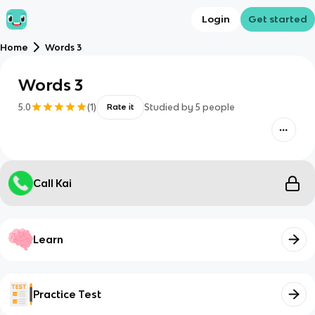
Login
Get started
Home
Words 3
Words 3
5.0
(
1
)
Studied by
5
people
Rate it
Call Kai
Learn
Practice Test