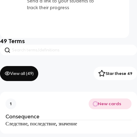
Send a link to your students to
track their progress
49
Terms
View all (
49
)
Star these 49
New cards
1
Consequence
Следствие, последствие, значение