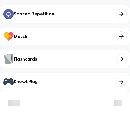
Spaced Repetition
Match
Flashcards
Knowt Play