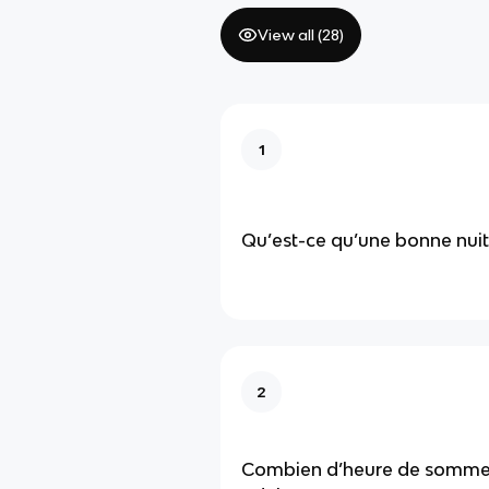
View all (
28
)
1
Qu’est-ce qu’une bonne nui
2
Combien d’heure de sommei