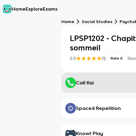
Home
Explore
Exams
Home
Social Studies
Psycho
LPSP1202 - Chapitr
sommeil
5.0
(
1
)
Stu
Rate it
Call Kai
Spaced Repetition
Knowt Play