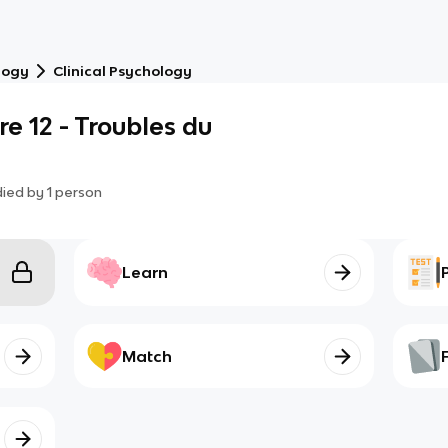
logy
Clinical Psychology
e 12 - Troubles du
died by
1
person
Learn
Match