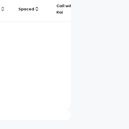
Call with
g
Spaced
Chat
Kai