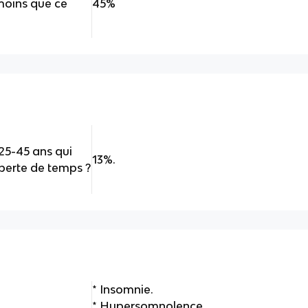
moins que ce
45%
25-45 ans qui
13%.
perte de temps ?
* Insomnie.
* Hypersomnolence.