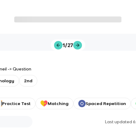
1/27
meil -> Question
chology
2nd
Practice Test
Matching
Spaced Repetition
Last updated
6