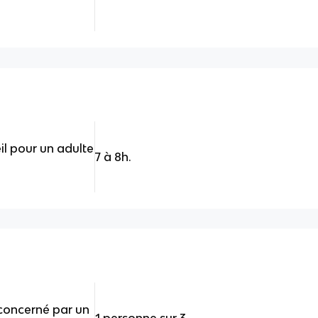
l pour un adulte
7 à 8h.
concerné par un
1 personne sur 3.