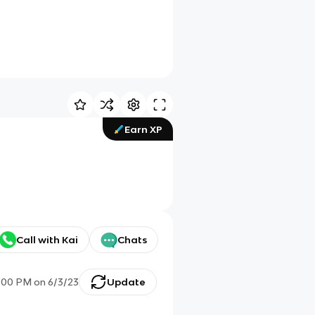
Earn XP
Call with Kai
Chats
:00 PM
on
6/3/23
Update