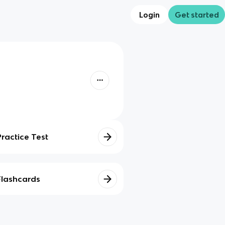
Login
Get started
Practice Test
Flashcards