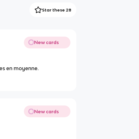
Star these 28
New cards
utes en moyenne.
New cards