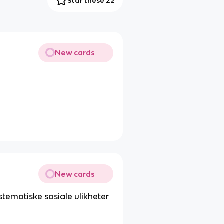
Star these 22
New cards
New cards
stematiske sosiale ulikheter