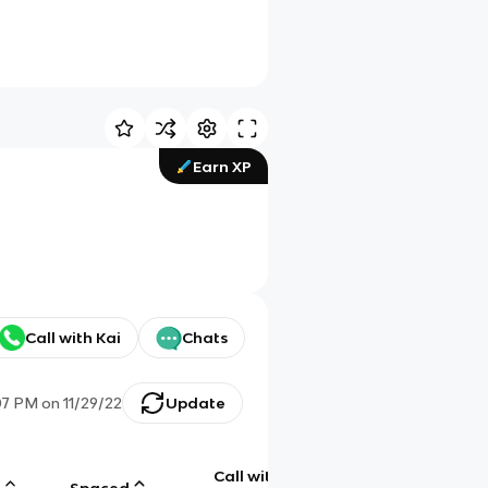
Earn XP
Call with Kai
Chats
07 PM
on
11/29/22
Update
Call with
g
Spaced
Chat