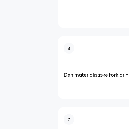
6
Den materialistiske forklari
7