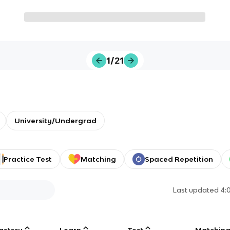
1/21
University/Undergrad
Practice Test
Matching
Spaced Repetition
Last updated
4:
astery
Learn
Test
Matchin