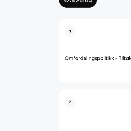
View all (
22
)
1
Omfordelingspolitikk - Tilta
2