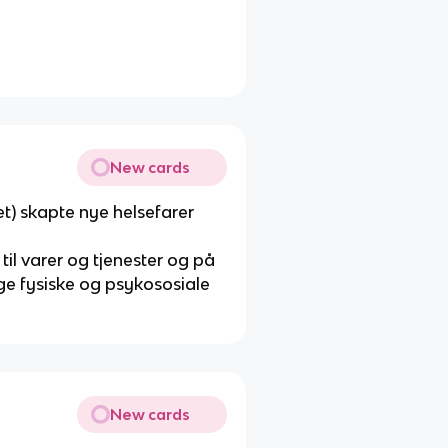
n
New cards
et) skapte nye helsefarer
til varer og tjenester og på
ge fysiske og psykososiale
New cards