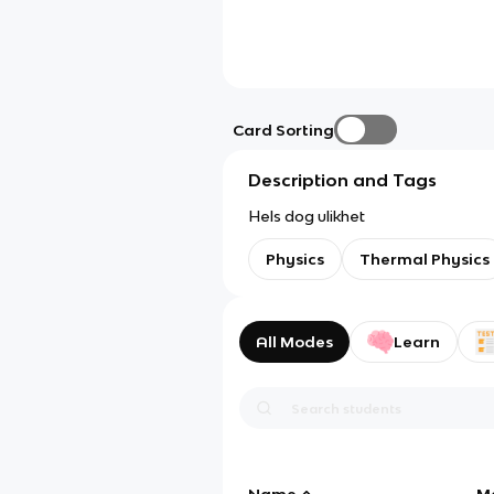
Card Sorting
Description and Tags
Hels dog ulikhet
Physics
Thermal Physics
All Modes
Learn
Name
M