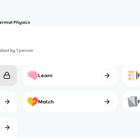
ermal Physics
died by
1
person
Learn
Match