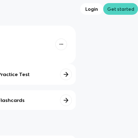
Login
Get started
Practice Test
Flashcards