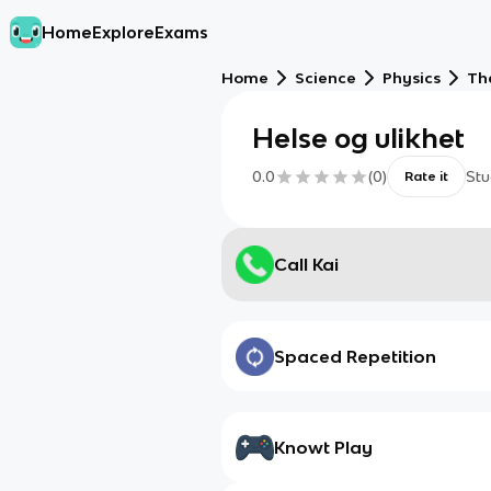
Home
Explore
Exams
Home
Science
Physics
Th
Helse og ulikhet
0.0
(
0
)
Stu
Rate it
Call Kai
Spaced Repetition
Knowt Play