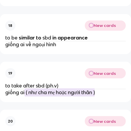
New cards
18
to be
similar to
sbd
in appearance
giống ai về ngoại hình
New cards
19
to take after sbd (ph.v)
giống ai
( như cha mẹ hoặc người thân )
New cards
20