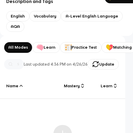
Description and Tags
English
Vocabulary
A-Level English Language
AQA
All Modes
Learn
Practice Test
Matching
Last updated
4:36 PM
on
4/26/26
Update
Name
Mastery
Learn