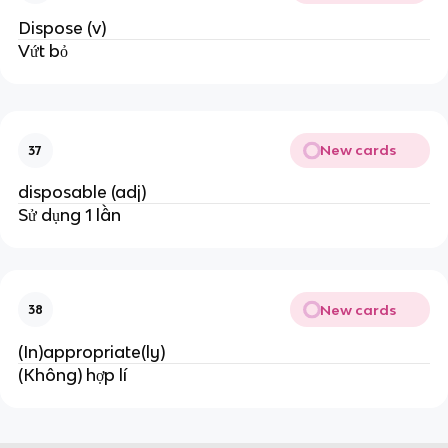
Dispose (v)
Vứt bỏ
New cards
37
disposable (adj)
Sử dụng 1 lần
New cards
38
(In)appropriate(ly)
(Không) hợp lí