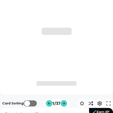
1/37
Card Sorting
Earn XP