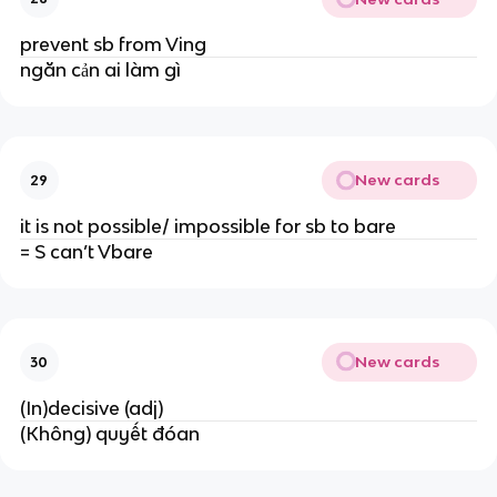
prevent sb from Ving
ngăn cản ai làm gì
New cards
29
it is not possible/ impossible for sb to bare
= S can’t Vbare
New cards
30
(In)decisive (adj)
(Không) quyết đóan