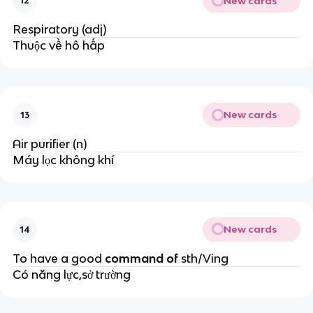
New cards
12
Respiratory (adj)
Thuộc về hô hấp
New cards
13
Air purifier (n)
Máy lọc không khí
New cards
14
To have a good
command
of
sth/Ving
Có năng lực,sở trường