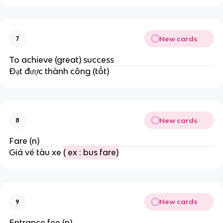
New cards
7
To achieve (great) success
Đạt được thành công (tốt)
New cards
8
Fare (n)
Giá vé tàu xe
( ex : bus fare)
New cards
9
Entrance fee (n)