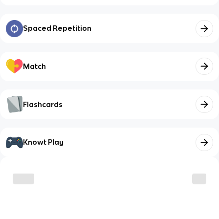
Spaced Repetition
Match
Flashcards
Knowt Play