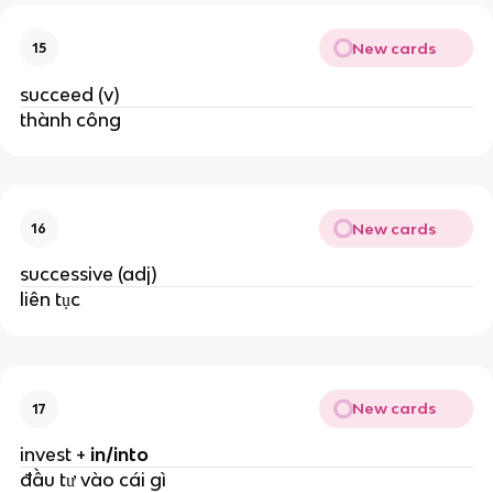
New cards
15
succeed (v)
thành công
New cards
16
successive (adj)
liên tục
New cards
17
invest +
in/into
đầu tư vào cái gì