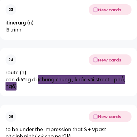
New cards
23
itinerary (n)
lộ trình
New cards
24
route (n)
con đường đi
(chung chung , khác với street - phố,
ngõ)
New cards
25
to be under the impression that S + Vpast
cứ đinh ninh/ cứ cho nghĩ là