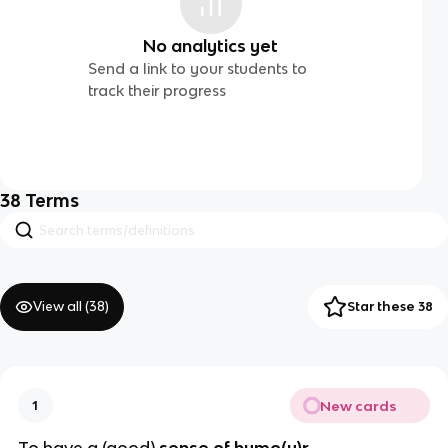
No analytics yet
Send a link to your students to
track their progress
38
Terms
View all (
38
)
Star these 38
New cards
1
To have a (good)
sense of humo(u)r