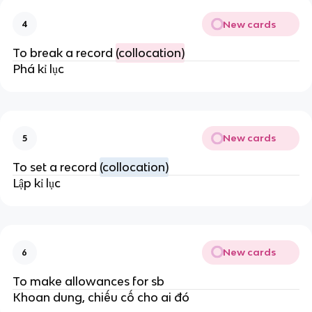
New cards
4
To break a record
(collocation)
Phá kỉ lục
New cards
5
To set a record
(collocation)
Lập kỉ lục
New cards
6
To make allowances for sb
Khoan dung, chiếu cố cho ai đó