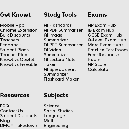
Get Knowt
Study Tools
Exams
Mobile App
AI Flashcards
AP Exam Hub
Chrome Extension
AI PDF Summarizer
IB Exam Hub
Bulk Discounts
AI Image
GCSE Exam Hub
Teachers
Summarizer
A-Level Exam Hub
Feedback
AI PPT Summarizer
More Exam Hubs
Student Plans
AI Video
Practice Test Room
Teacher Plans
Summarizer
Free-Response
Knowt vs Quizlet
AI Lecture Note
Room
Knowt vs Fiveable
Taker
AP Score
AI Spreadsheet
Calculator
Summarizer
Flashcard Maker
Resources
Subjects
FAQ
Science
Contact Us
Social Studies
Student Discounts
Language
Blog
Math
DMCA Takedown
Engineering