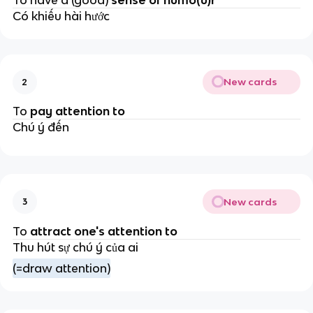
Có khiếu hài hước
New cards
2
To
pay attention to
Chú ý đến
New cards
3
To
attract one's attention to
Thu hút sự chú ý của ai
(=draw attention)