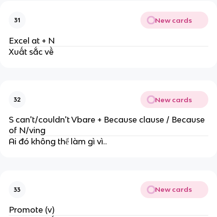
New cards
31
Excel at + N
Xuất sắc về
New cards
32
S can't/couldn't Vbare + Because clause / Because
of N/ving
Ai đó không thể làm gì vì..
New cards
33
Promote (v)