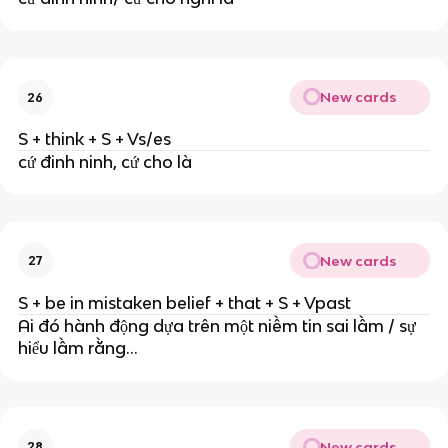
New cards
26
S + think + S + Vs/es
cứ đinh ninh, cứ cho là
New cards
27
S + be in mistaken belief + that + S + Vpast
Ai đó hành động dựa trên một niềm tin sai lầm / sự
hiểu lầm rằng…
New cards
28