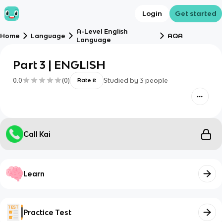
Login
Get started
A-Level English
Home
Language
AQA
Language
Part 3 | ENGLISH
0.0
(
0
)
Studied by
3
people
Rate it
Call Kai
Learn
Practice Test