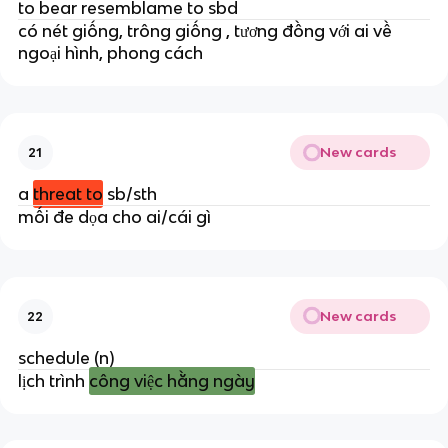
to bear resemblame to sbd
có nét giống, trông giống , tương đồng với ai về
ngoại hình, phong cách
New cards
21
a
threat to
sb/sth
mối đe dọa cho ai/cái gì
New cards
22
schedule (n)
lịch trình
công việc hằng ngày