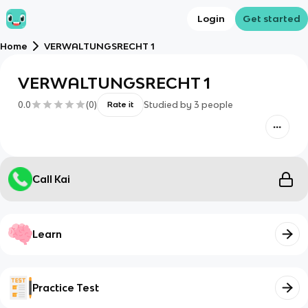
Login
Get started
Home
VERWALTUNGSRECHT 1
VERWALTUNGSRECHT 1
0.0
(
0
)
Studied by
3
people
Rate it
Call Kai
Learn
Practice Test