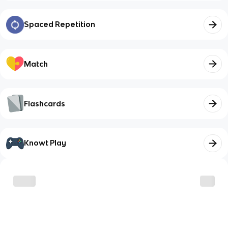
Spaced Repetition
Match
Flashcards
Knowt Play