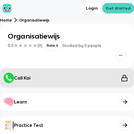
Login
Get started
Home
Organisatiewijs
Organisatiewijs
0.0
(
0
)
Studied by
0
people
Rate it
Call Kai
Learn
Practice Test