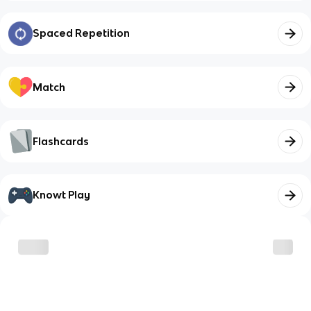
Spaced Repetition
Match
Flashcards
Knowt Play