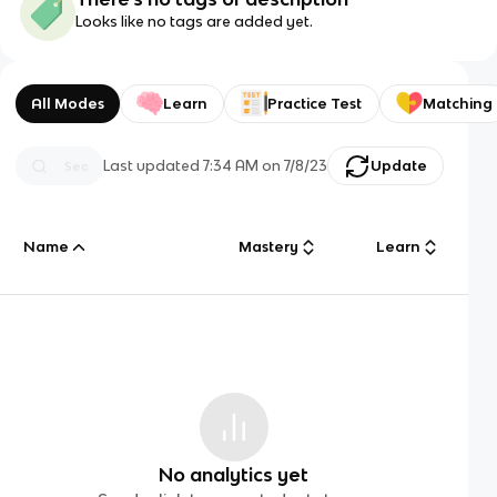
Looks like no tags are added yet.
All Modes
Learn
Practice Test
Matching
Last updated
7:34 AM
on
7/8/23
Update
Name
Mastery
Learn
No analytics yet