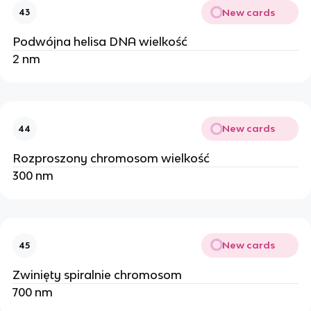
New cards
43
Podwójna helisa DNA wielkość
2 nm
New cards
44
Rozproszony chromosom wielkość
300 nm
New cards
45
Zwinięty spiralnie chromosom
700 nm