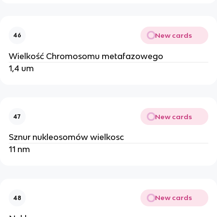
New cards
46
Wielkość Chromosomu metafazowego
1,4 um
New cards
47
Sznur nukleosomów wielkosc
11 nm
New cards
48