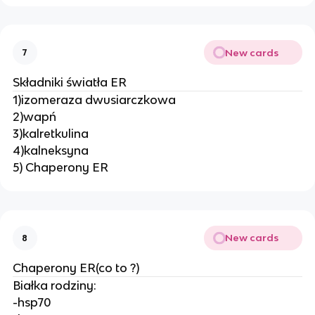
New cards
7
Składniki światła ER
1)izomeraza dwusiarczkowa
2)wapń
3)kalretkulina
4)kalneksyna
5) Chaperony ER
New cards
8
Chaperony ER(co to ?)
Białka rodziny:
-hsp70