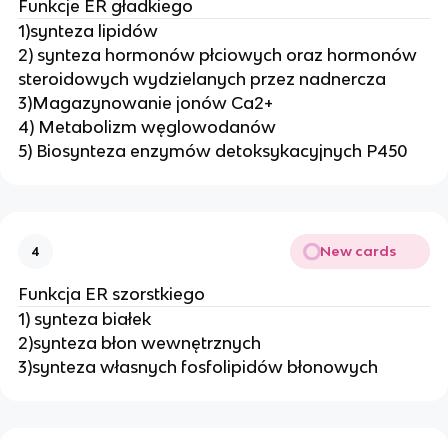
Funkcje ER gładkiego
1)synteza lipidów
2) synteza hormonów płciowych oraz hormonów
steroidowych wydzielanych przez nadnercza
3)Magazynowanie jonów Ca2+
4) Metabolizm węglowodanów
5) Biosynteza enzymów detoksykacyjnych P450
New cards
4
Funkcja ER szorstkiego
1) synteza białek
2)synteza błon wewnętrznych
3)synteza własnych fosfolipidów błonowych