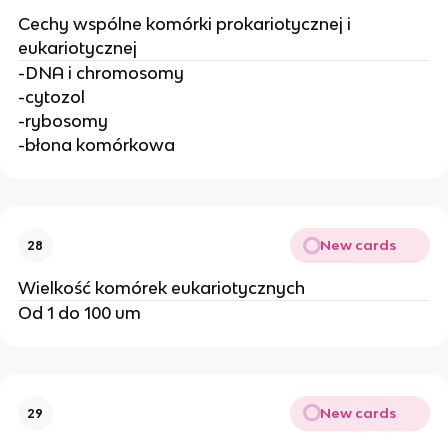
Cechy wspólne komórki prokariotycznej i
eukariotycznej
-DNA i chromosomy
-cytozol
-rybosomy
-błona komórkowa
New cards
28
Wielkość komórek eukariotycznych
Od 1 do 100 um
New cards
29