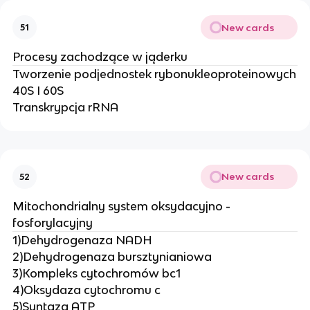
New cards
51
Procesy zachodzące w jąderku
Tworzenie podjednostek rybonukleoproteinowych
40S I 60S
Transkrypcja rRNA
New cards
52
Mitochondrialny system oksydacyjno -
fosforylacyjny
1)Dehydrogenaza NADH
2)Dehydrogenaza bursztynianiowa
3)Kompleks cytochromów bc1
4)Oksydaza cytochromu c
5)Syntaza ATP