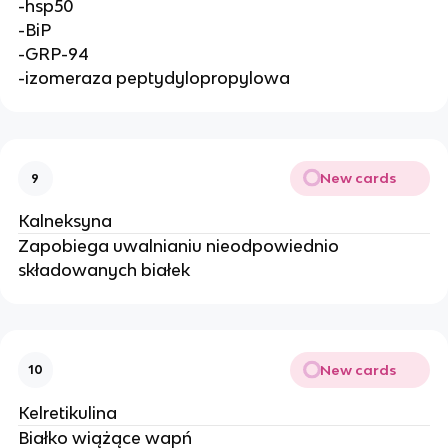
-hsp50
-BiP
-GRP-94
-izomeraza peptydylopropylowa
New cards
9
Kalneksyna
Zapobiega uwalnianiu nieodpowiednio
składowanych białek
New cards
10
Kelretikulina
Białko wiążące wapń