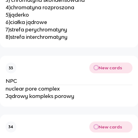
3) chromatyna skondensowana
4)chromatyna rozproszona
5)jąderko
6)ciałka jądrowe
7)strefa perychromatyny
8)strefa interchromatyny
New cards
33
NPC
nuclear pore complex
Jądrowy kompleks porowy
New cards
34