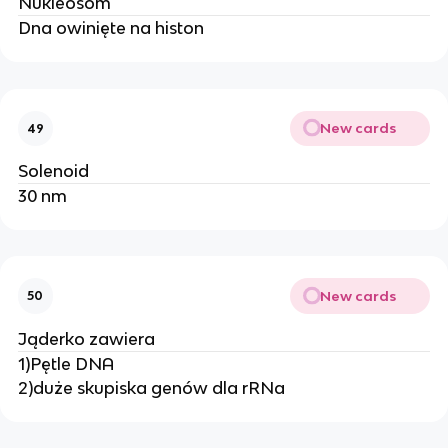
Nukleosom
Dna owinięte na histon
New cards
49
Solenoid
30 nm
New cards
50
Jąderko zawiera
1)Pętle DNA
2)duże skupiska genów dla rRNa