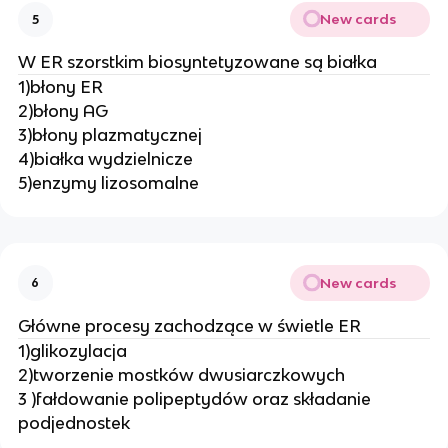
New cards
5
W ER szorstkim biosyntetyzowane są białka
1)błony ER
2)błony AG
3)błony plazmatycznej
4)białka wydzielnicze
5)enzymy lizosomalne
New cards
6
Główne procesy zachodzące w świetle ER
1)glikozylacja
2)tworzenie mostków dwusiarczkowych
3 )fałdowanie polipeptydów oraz składanie
podjednostek