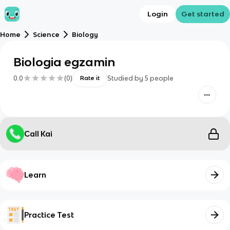
Login
Get started
Home
Science
Biology
Biologia egzamin
0.0
(
0
)
Studied by
5
people
Rate it
Call Kai
Learn
Practice Test