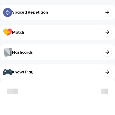
Spaced Repetition
Match
Flashcards
Knowt Play