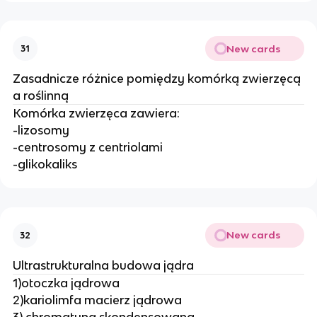
New cards
31
Zasadnicze różnice pomiędzy komórką zwierzęcą
a roślinną
Komórka zwierzęca zawiera:
-lizosomy
-centrosomy z centriolami
-glikokaliks
New cards
32
Ultrastrukturalna budowa jądra
1)otoczka jądrowa
2)kariolimfa macierz jądrowa