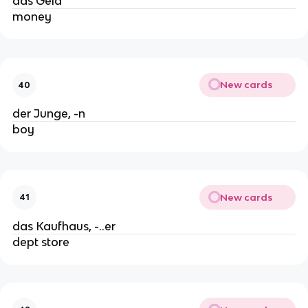
das Geld
money
New cards
40
der Junge, -n
boy
New cards
41
das Kaufhaus, -..er
dept store