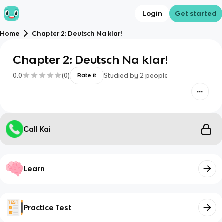
Login
Get started
Home
Chapter 2: Deutsch Na klar!
Chapter 2: Deutsch Na klar!
0.0
(
0
)
Studied by
2
people
Rate it
Call Kai
Learn
Practice Test