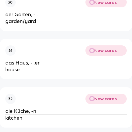
New cards
30
der Garten, -..
garden/yard
New cards
31
das Haus, -..er
house
New cards
32
die Küche, -n
kitchen