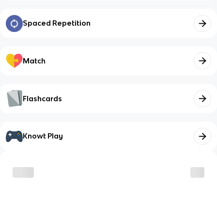
Spaced Repetition
Match
Flashcards
Knowt Play