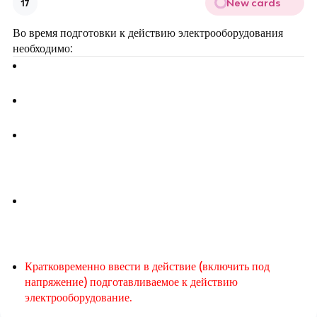
New cards
17
Во время подготовки к действию электрооборудования
необходимо:
При наличии системы охлаждения подать воду или
убедиться в достаточности ее количества в системе.
Снять стопоры, чехлы и временные закрытия,
препятствующие нормальной работе.
Проверить соответствие положения всех
управляющих органов, клапанов, кранов, задвижек,
переключателей и т. д. режиму пуска технического
средства.
Подать смазку по всем трущимся частям в
соответствии с инструкцией по эксплуатации.
Убедиться в наличии достаточного количества масла
во всех системах и устройствах смазки.
Кратковременно ввести в действие (включить под
напряжение) подготавливаемое к действию
электрооборудование.