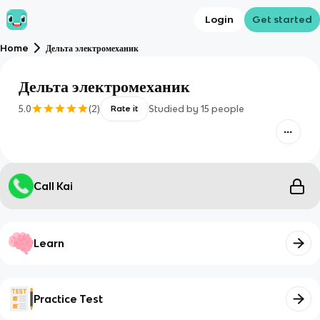
Login
Get started
Home
Дельта электромеханик
Дельта электромеханик
5.0
(
2
)
Studied by
15
people
Rate it
Call Kai
Learn
Practice Test