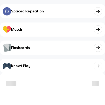
Spaced Repetition
Match
Flashcards
Knowt Play