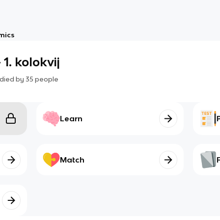
mics
1. kolokvij
died by
35
people
Learn
Match