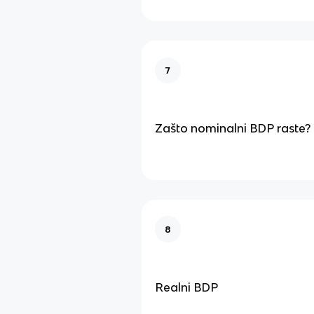
7
Zašto nominalni BDP raste?
8
Realni BDP