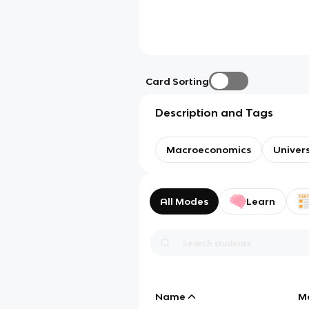
Card Sorting
Description and Tags
Macroeconomics
Univer
All Modes
Learn
Name
M