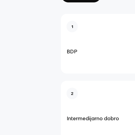
1
BDP
2
Intermedijarno dobro