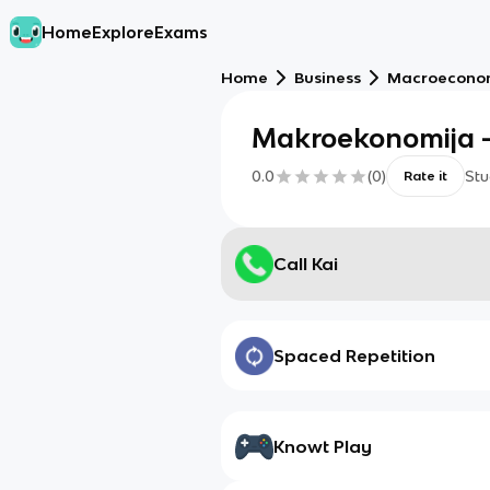
Home
Explore
Exams
Home
Business
Macroecono
Makroekonomija - 
0.0
(
0
)
Stu
Rate it
Call Kai
Spaced Repetition
Knowt Play