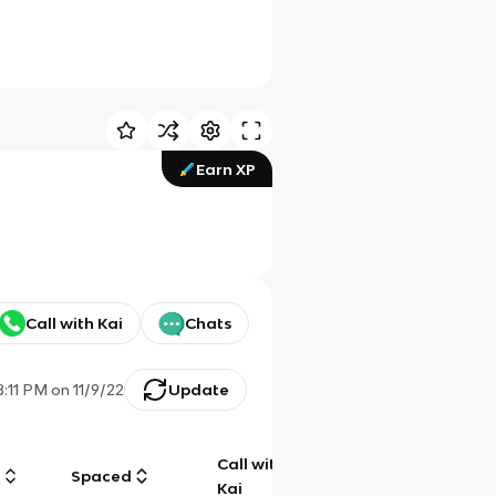
Earn XP
Call with Kai
Chats
8:11 PM
on
11/9/22
Update
Call with
g
Spaced
Chat
Kai