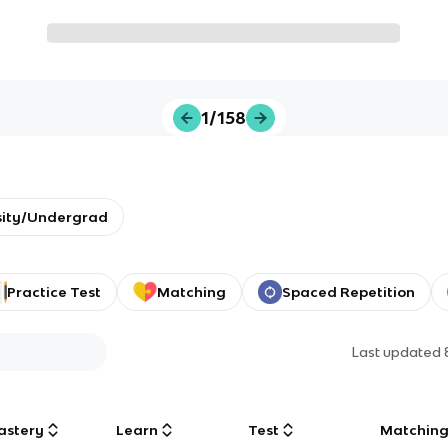
1/158
sity/Undergrad
Practice Test
Matching
Spaced Repetition
Last updated
astery
Learn
Test
Matchin