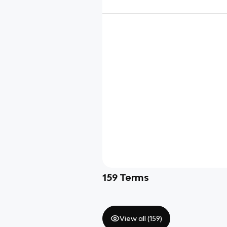
159
Terms
View all (
159
)