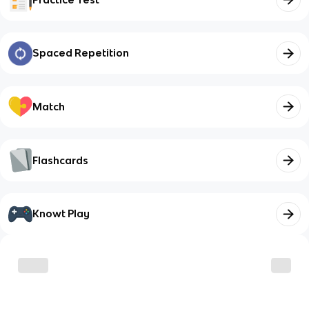
Spaced Repetition
Match
Flashcards
Knowt Play