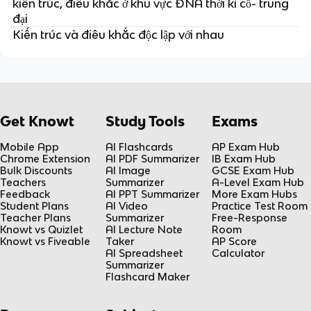
kiến trúc, điêu khắc ở khu vực ĐNA thời kì cổ- trung
đại
Kiến trúc và điêu khắc độc lập với nhau
Get Knowt
Study Tools
Exams
Mobile App
AI Flashcards
AP Exam Hub
Chrome Extension
AI PDF Summarizer
IB Exam Hub
Bulk Discounts
AI Image
GCSE Exam Hub
Teachers
Summarizer
A-Level Exam Hub
Feedback
AI PPT Summarizer
More Exam Hubs
Student Plans
AI Video
Practice Test Room
Teacher Plans
Summarizer
Free-Response
Knowt vs Quizlet
AI Lecture Note
Room
Knowt vs Fiveable
Taker
AP Score
AI Spreadsheet
Calculator
Summarizer
Flashcard Maker