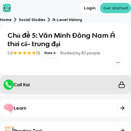
Login
Get started
Home
Social Studies
A-Level History
Chủ đề 5: Văn Minh Đông Nam Á
thời cổ- trung đại
5.0
(
1
)
Studied by
82
people
Rate it
Call Kai
Learn
Practice Test