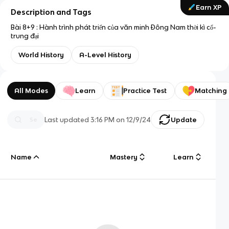
Earn XP
Description and Tags
Bài 8+9 : Hành trình phát triển của văn minh Đông Nam thời kì cổ-
trung đại
World History
A-Level History
All Modes
Learn
Practice Test
Matching
Last updated
3:16 PM
on
12/9/24
Update
Name
Mastery
Learn