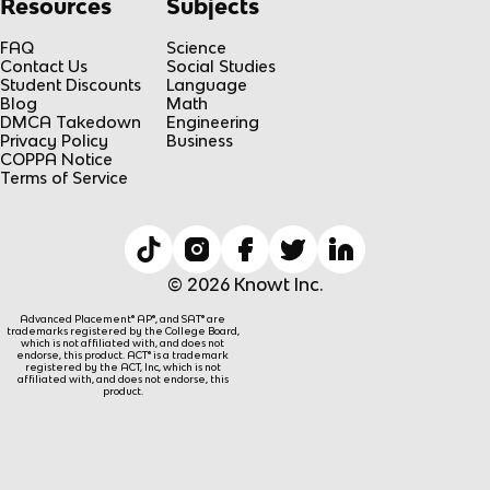
Resources
Subjects
FAQ
Science
Contact Us
Social Studies
Student Discounts
Language
Blog
Math
DMCA Takedown
Engineering
Privacy Policy
Business
COPPA Notice
Terms of Service
© 2026 Knowt Inc.
Advanced Placement® AP®, and SAT® are
trademarks registered by the College Board,
which is not affiliated with, and does not
endorse, this product. ACT® is a trademark
registered by the ACT, Inc, which is not
affiliated with, and does not endorse, this
product.