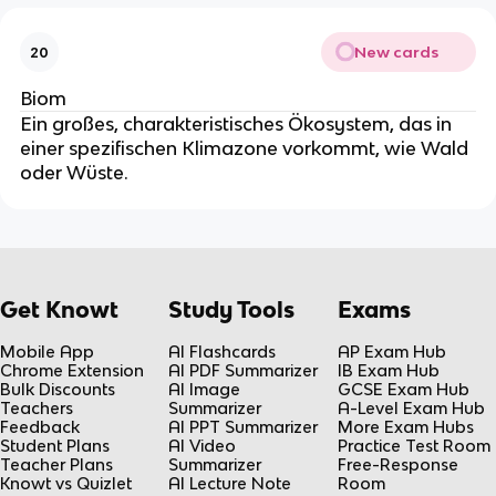
New cards
20
Biom
Ein großes, charakteristisches Ökosystem, das in
einer spezifischen Klimazone vorkommt, wie Wald
oder Wüste.
Get Knowt
Study Tools
Exams
Mobile App
AI Flashcards
AP Exam Hub
Chrome Extension
AI PDF Summarizer
IB Exam Hub
Bulk Discounts
AI Image
GCSE Exam Hub
Teachers
Summarizer
A-Level Exam Hub
Feedback
AI PPT Summarizer
More Exam Hubs
Student Plans
AI Video
Practice Test Room
Teacher Plans
Summarizer
Free-Response
Knowt vs Quizlet
AI Lecture Note
Room