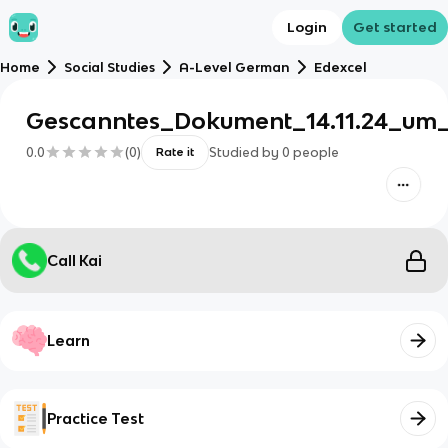
Login
Get started
Home
Social Studies
A-Level German
Edexcel
Gescanntes_Dokument_14.11.24_um_1
0.0
(
0
)
Studied by
0
people
Rate it
Call Kai
Learn
Practice Test