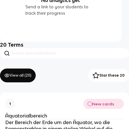
No analytics yet
Send a link to your students to
track their progress
20
Terms
View all (
20
)
Star these 20
New cards
1
Äquatorialbereich
Der Bereich der Erde um den Äquator, wo die
Sonnenstrahlen in einem steilen Winkel auf die