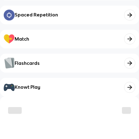
Spaced Repetition
Match
Flashcards
Knowt Play