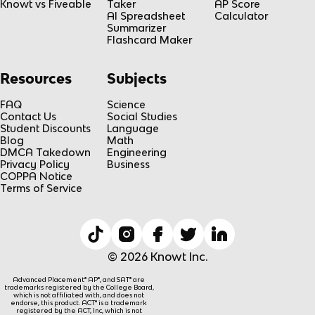
Knowt vs Fiveable
Taker
AP Score
AI Spreadsheet
Calculator
Summarizer
Flashcard Maker
Resources
Subjects
FAQ
Science
Contact Us
Social Studies
Student Discounts
Language
Blog
Math
DMCA Takedown
Engineering
Privacy Policy
Business
COPPA Notice
Terms of Service
© 2026 Knowt Inc.
Advanced Placement® AP®, and SAT® are
trademarks registered by the College Board,
which is not affiliated with, and does not
endorse, this product. ACT® is a trademark
registered by the ACT, Inc, which is not