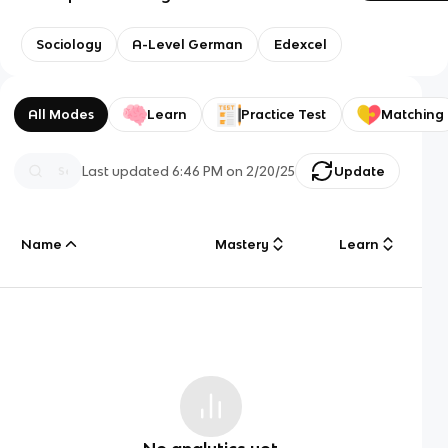
Sociology
A-Level German
Edexcel
All Modes
Learn
Practice Test
Matching
Last updated
6:46 PM
on
2/20/25
Update
Name
Mastery
Learn