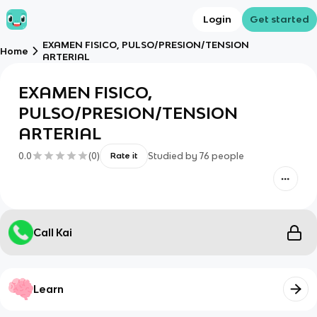
Login
Get started
EXAMEN FISICO, PULSO/PRESION/TENSION
Home
ARTERIAL
EXAMEN FISICO,
PULSO/PRESION/TENSION
ARTERIAL
0.0
(
0
)
Studied by
76
people
Rate it
Call Kai
Learn