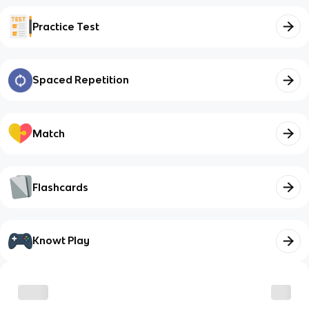
Practice Test
Spaced Repetition
Match
Flashcards
Knowt Play