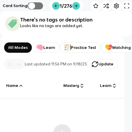
1/276
Card Sorting
There's no tags or description
Looks like no tags are added yet.
All Modes
Learn
Practice Test
Matching
Last updated
11:56 PM
on
9/18/23
Update
Name
Mastery
Learn