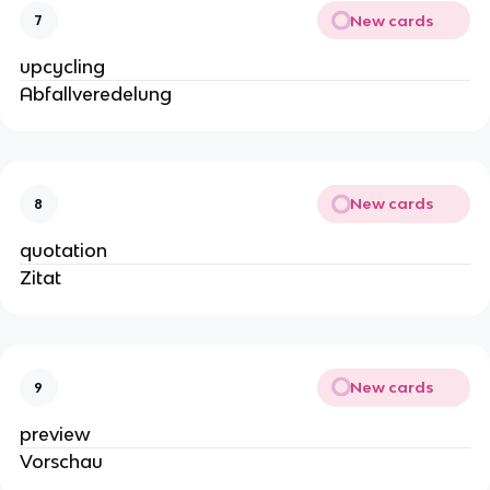
New cards
7
upcycling
Abfallveredelung
New cards
8
quotation
Zitat
New cards
9
preview
Vorschau