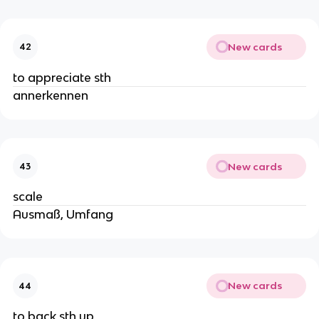
New cards
42
to appreciate sth
annerkennen
New cards
43
scale
Ausmaß, Umfang
New cards
44
to back sth up