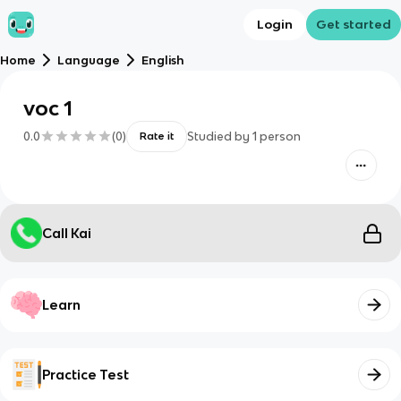
Login
Get started
Home
Language
English
voc 1
0.0
(
0
)
Studied by
1
person
Rate it
Call Kai
Learn
Practice Test