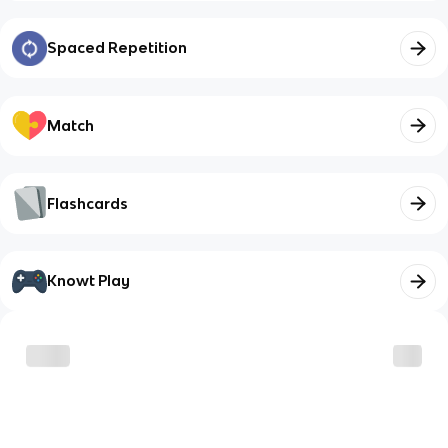
Spaced Repetition
Match
Flashcards
Knowt Play