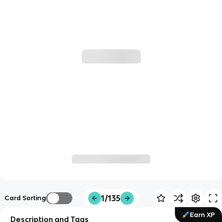
1/135
Card Sorting
Earn XP
Description and Tags