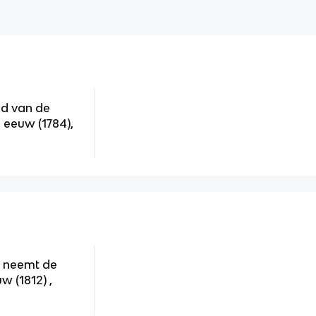
ed van de
 eeuw (1784),
h neemt de
w (1812) ,