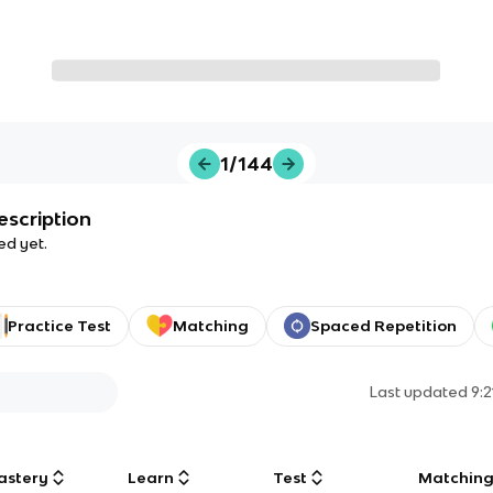
1/144
escription
ed yet.
Practice Test
Matching
Spaced Repetition
Last updated
9:
astery
Learn
Test
Matchin