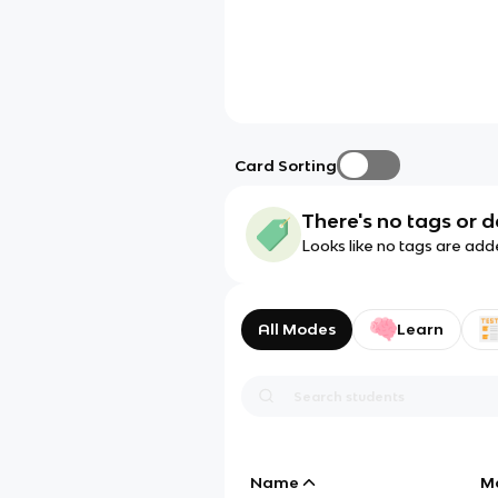
Card Sorting
There's no tags or d
Looks like no tags are add
All Modes
Learn
Name
M