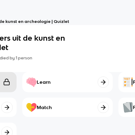
de kunst en archeologie | Quizlet
rs uit de kunst en
let
died by
1
person
Learn
Match