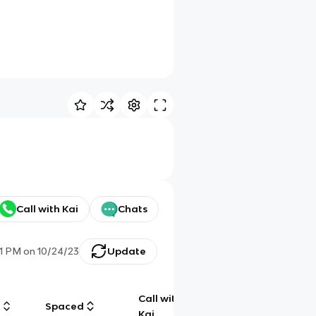
Call with Kai
Chats
21 PM
on
10/24/23
Update
Call with
g
Spaced
Chat
Kai