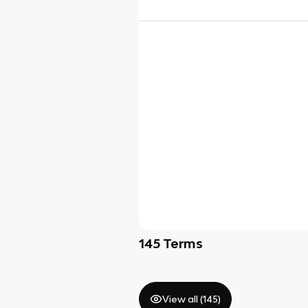
145
Terms
View all (
145
)