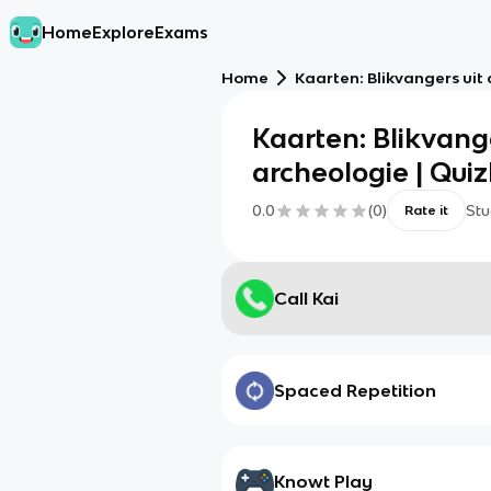
Home
Explore
Exams
Home
Kaarten: Blikvangers uit 
Kaarten: Blikvange
archeologie | Quiz
0.0
(
0
)
Stu
Rate it
Call Kai
Spaced Repetition
Knowt Play