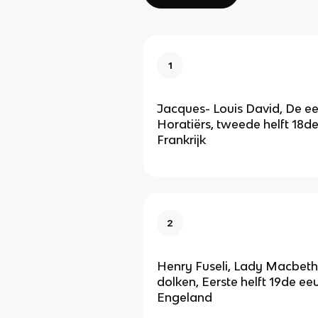
1
Jacques- Louis David, De e
Horatiërs, tweede helft 18de
Frankrijk
2
Henry Fuseli, Lady Macbet
dolken, Eerste helft 19de eeu
Engeland