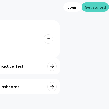
Login
Get started
Practice Test
Flashcards