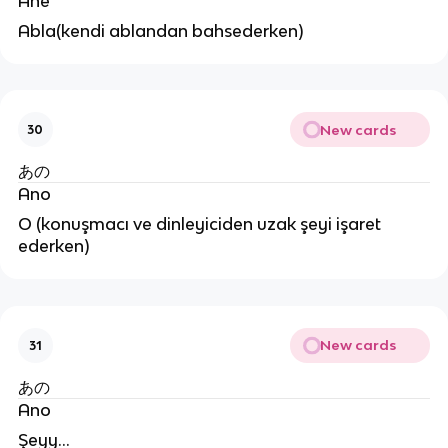
Ane
Abla(kendi ablandan bahsederken)
New cards
30
あの
Ano
O (konuşmacı ve dinleyiciden uzak şeyi işaret
ederken)
New cards
31
あの
Ano
Şeyy...