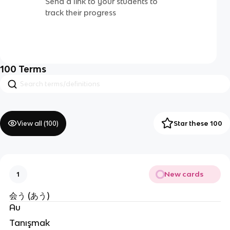
Send a link to your students to
track their progress
100
Terms
View all (
100
)
Star these 100
New cards
1
会う (あう)
Au
Tanışmak