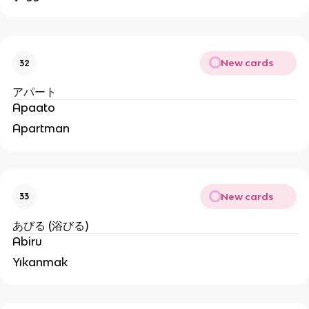
New cards
32
アパート
Apaato
Apartman
New cards
33
あびる (浴びる)
Abiru
Yıkanmak