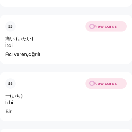
New cards
55
痛い (いたい)
İtai
Acı veren,ağrılı
New cards
56
一(いち)
İchi
Bir