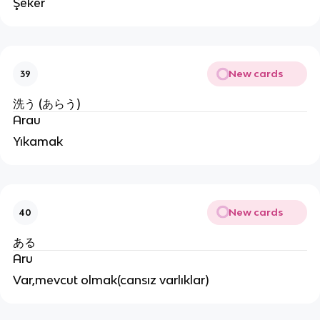
Şeker
New cards
39
洗う (あらう)
Arau
Yıkamak
New cards
40
ある
Aru
Var,mevcut olmak(cansız varlıklar)