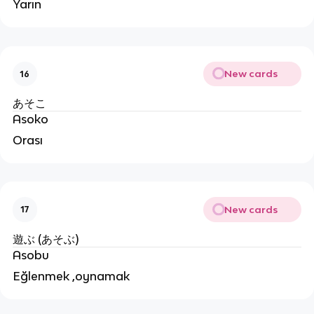
Yarın
New cards
16
あそこ
Asoko
Orası
New cards
17
遊ぶ (あそぶ)
Asobu
Eğlenmek ,oynamak