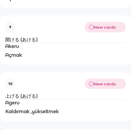
New cards
9
開ける (あける)
Akeru
Açmak
New cards
10
上げる (あげる)
Ageru
Kaldırmak ,yükseltmek