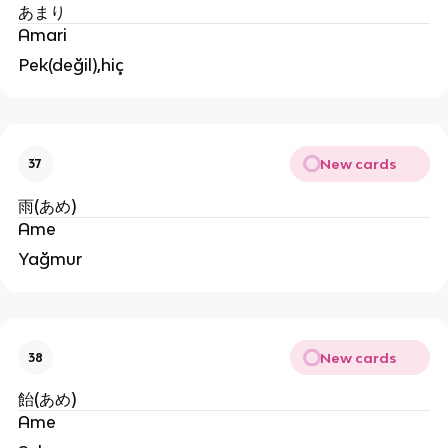
あまり
Amari
Pek(değil),hiç
New cards
37
雨(あめ)
Ame
Yağmur
New cards
38
飴(あめ)
Ame