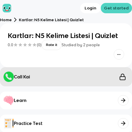
Login
Get started
Home
Kartlar: N5 Kelime Listesi | Quizlet
Kartlar: N5 Kelime Listesi | Quizlet
0.0
(
0
)
Studied by
2
people
Rate it
Call Kai
Learn
Practice Test