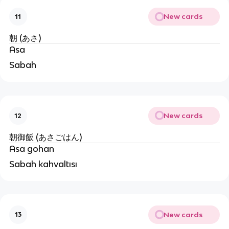
New cards
11
朝 (あさ)
Asa
Sabah
New cards
12
朝御飯 (あさごはん)
Asa gohan
Sabah kahvaltısı
New cards
13