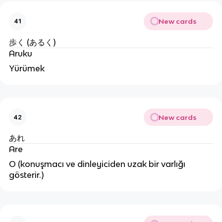
New cards
41
歩く (あるく)
Aruku
Yürümek
New cards
42
あれ
Are
O (konuşmacı ve dinleyiciden uzak bir varlığı
gösterir.)