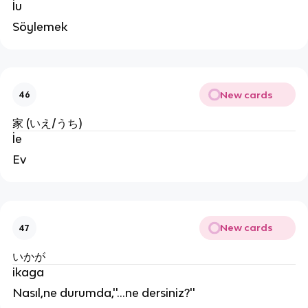
İu
Söylemek
New cards
46
家 (いえ/うち)
İe
Ev
New cards
47
いかが
ikaga
Nasıl,ne durumda,''...ne dersiniz?''