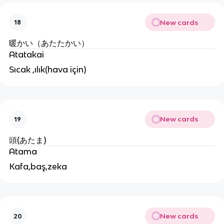
New cards
18
暖かい（あたたかい）
Atatakai
Sıcak ,ılık(hava için)
New cards
19
頭(あたま)
Atama
Kafa,baş,zeka
New cards
20