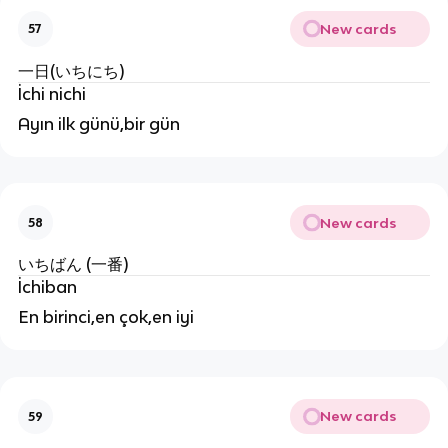
New cards
57
一日(いちにち)
İchi nichi
Ayın ilk günü,bir gün
New cards
58
いちばん (一番)
İchiban
En birinci,en çok,en iyi
New cards
59