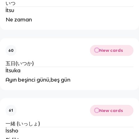
いつ
İtsu
Ne zaman
New cards
60
五日(いつか)
İtsuka
Ayın beşinci günü,beş gün
New cards
61
一緒 (いっしょ)
İssho