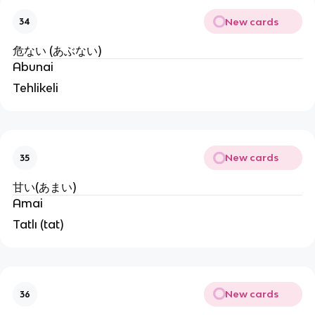
New cards
34
危ない (あぶない)
Abunai
Tehlikeli
New cards
35
甘い(あまい)
Amai
Tatlı (tat)
New cards
36