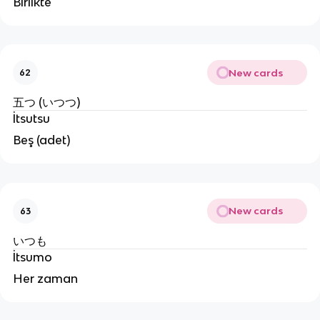
Birlikte
New cards
62
五つ (いつつ)
İtsutsu
Beş (adet)
New cards
63
いつも
İtsumo
Her zaman