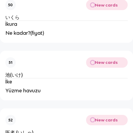
New cards
50
いくら
İkura
Ne kadar?(fiyat)
New cards
51
池(いけ)
İke
Yüzme havuzu
New cards
52
医者 (いしゃ)