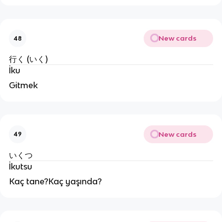
New cards
48
行く (いく)
İku
Gitmek
New cards
49
いくつ
İkutsu
Kaç tane?Kaç yaşında?