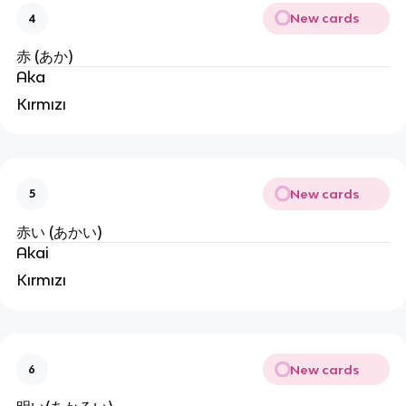
New cards
4
赤 (あか)
Aka
Kırmızı
New cards
5
赤い (あかい)
Akai
Kırmızı
New cards
6