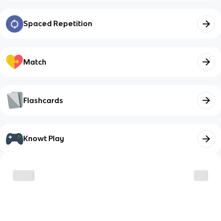
Spaced Repetition
Match
Flashcards
Knowt Play