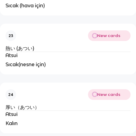
Sıcak (hava için)
New cards
23
熱い (あつい)
Atsui
Sıcak(nesne için)
New cards
24
厚い（あつい）
Atsui
Kalın