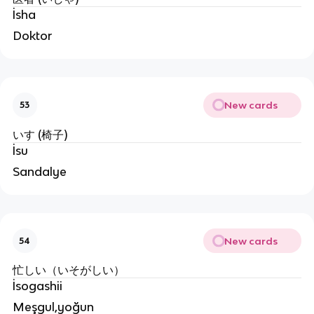
İsha
Doktor
New cards
53
いす (椅子)
İsu
Sandalye
New cards
54
忙しい（いそがしい）
İsogashii
Meşgul,yoğun