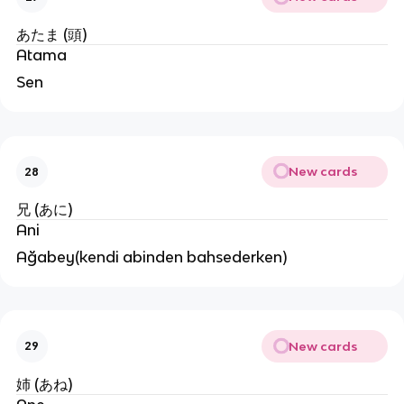
あたま (頭)
Atama
Sen
New cards
28
兄 (あに)
Ani
Ağabey(kendi abinden bahsederken)
New cards
29
姉 (あね)