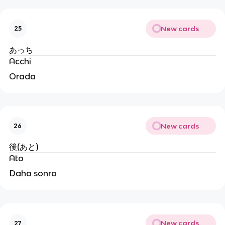
New cards
25
あっち
Acchi
Orada
New cards
26
後(あと)
Ato
Daha sonra
New cards
27