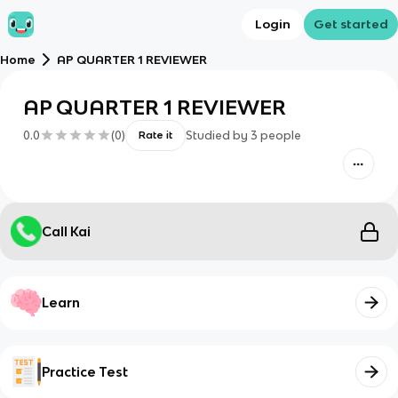
Login
Get started
Home
AP QUARTER 1 REVIEWER
AP QUARTER 1 REVIEWER
0.0
(
0
)
Studied by
3
people
Rate it
Call Kai
Learn
Practice Test