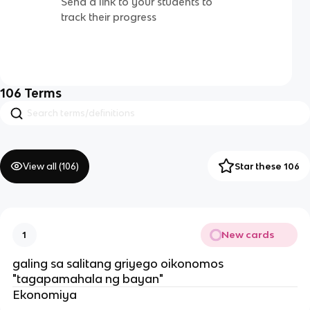
Send a link to your students to
track their progress
106
Terms
View all (
106
)
Star these 106
New cards
1
galing sa salitang griyego oikonomos
"tagapamahala ng bayan"
Ekonomiya