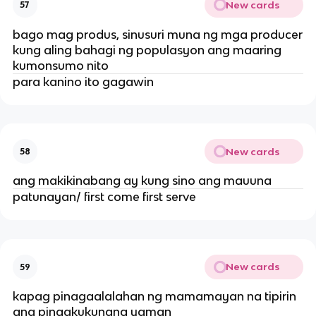
New cards
57
bago mag produs, sinusuri muna ng mga producer
kung aling bahagi ng populasyon ang maaring
kumonsumo nito
para kanino ito gagawin
New cards
58
ang makikinabang ay kung sino ang mauuna
patunayan/ first come first serve
New cards
59
kapag pinagaalalahan ng mamamayan na tipirin
ang pinagkukunang yaman