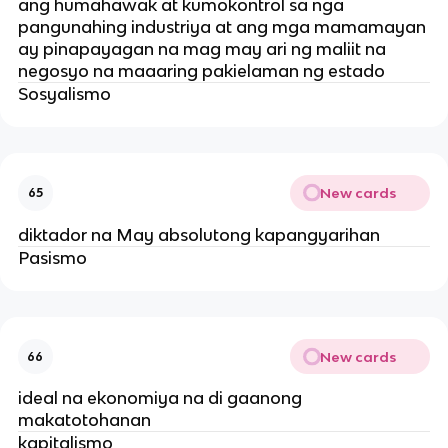
ang humahawak at kumokontrol sa nga
pangunahing industriya at ang mga mamamayan
ay pinapayagan na mag may ari ng maliit na
negosyo na maaaring pakielaman ng estado
Sosyalismo
New cards
65
diktador na May absolutong kapangyarihan
Pasismo
New cards
66
ideal na ekonomiya na di gaanong
makatotohanan
kapitalismo