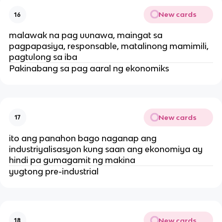
New cards
16
malawak na pag uunawa, maingat sa
pagpapasiya, responsable, matalinong mamimili,
pagtulong sa iba
Pakinabang sa pag aaral ng ekonomiks
New cards
17
ito ang panahon bago naganap ang
industriyalisasyon kung saan ang ekonomiya ay
hindi pa gumagamit ng makina
yugtong pre-industrial
New cards
18