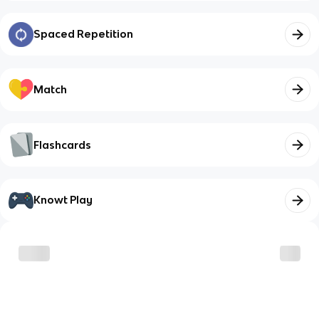
Spaced Repetition
Match
Flashcards
Knowt Play