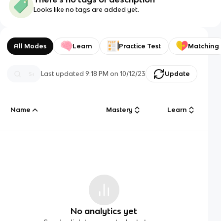
Looks like no tags are added yet.
All Modes
Learn
Practice Test
Matching
Last updated
9:18 PM
on
10/12/23
Update
Name
Mastery
Learn
No analytics yet