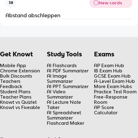
New cards
38
Abstand abschleppen
Get Knowt
Study Tools
Exams
Mobile App
AI Flashcards
AP Exam Hub
Chrome Extension
AI PDF Summarizer
IB Exam Hub
Bulk Discounts
AI Image
GCSE Exam Hub
Teachers
Summarizer
A-Level Exam Hub
Feedback
AI PPT Summarizer
More Exam Hubs
Student Plans
AI Video
Practice Test Room
Teacher Plans
Summarizer
Free-Response
Knowt vs Quizlet
AI Lecture Note
Room
Knowt vs Fiveable
Taker
AP Score
AI Spreadsheet
Calculator
Summarizer
Flashcard Maker