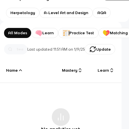
Herpetology
A-Level Art and Design
AQA
All Modes
Learn
Practice Test
Matching
Last updated
11:51 AM
on
1/9/25
Update
Name
Mastery
Learn