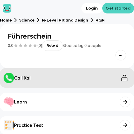
Login
Get started
Home
Science
A-Level Art and Design
AQA
Führerschein
0.0
(
0
)
Studied by
0
people
Rate it
Call Kai
Learn
Practice Test