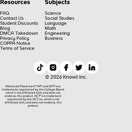
Resources
Subjects
FAQ
Science
Contact Us
Social Studies
Student Discounts
Language
Blog
Math
DMCA Takedown
Engineering
Privacy Policy
Business
COPPA Notice
Terms of Service
© 2026 Knowt Inc.
Advanced Placement® AP®, and SAT® are
trademarks registered by the College Board,
which is not affiliated with, and does not
endorse, this product. ACT® is a trademark
registered by the ACT, Inc, which is not
affiliated with, and does not endorse, this
product.