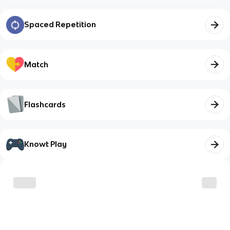
Spaced Repetition
Match
Flashcards
Knowt Play