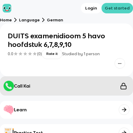
Login
Get started
Home
Language
German
DUITS examenidioom 5 havo
hoofdstuk 6,7,8,9,10
0.0
(
0
)
Studied by
1
person
Rate it
Call Kai
Learn
Practice Test