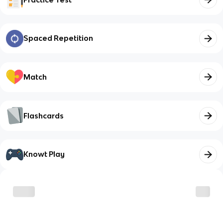
Spaced Repetition
Match
Flashcards
Knowt Play