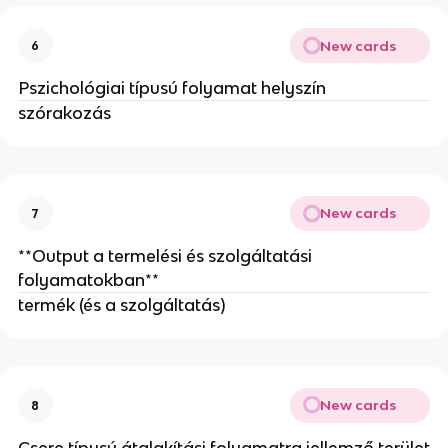
New cards
6
Pszichológiai típusú folyamat helyszín
szórakozás
New cards
7
**Output a termelési és szolgáltatási
folyamatokban**
termék (és a szolgáltatás)
New cards
8
Csere típusú átalakítási folyamatra jellemző terület