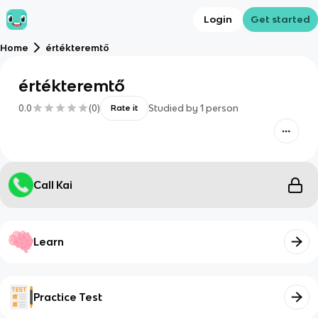
Login
Get started
Home
értékteremtő
értékteremtő
0.0
(
0
)
Studied by
1
person
Rate it
Call Kai
Learn
Practice Test