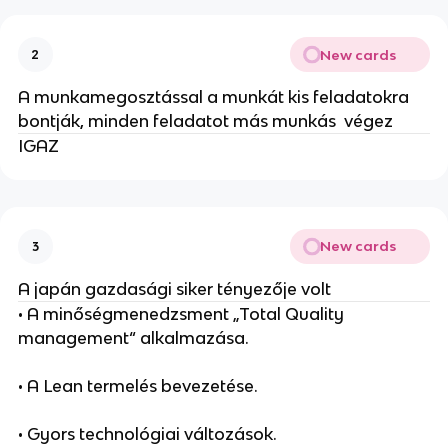
New cards
2
A munkamegosztással a munkát kis feladatokra
bontják, minden feladatot más munkás végez
IGAZ
New cards
3
A japán gazdasági siker tényezője volt
• A minőségmenedzsment „Total Quality
management“ alkalmazása.
• A Lean termelés bevezetése.
• Gyors technológiai változások.