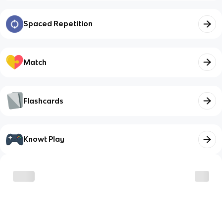
Spaced Repetition
Match
Flashcards
Knowt Play