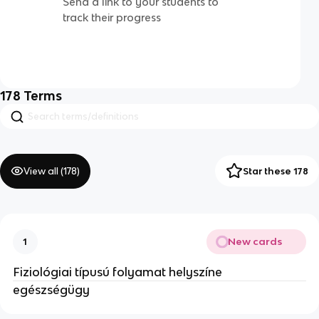
Send a link to your students to
track their progress
178
Terms
View all (
178
)
Star these 178
New cards
1
Fiziológiai típusú folyamat helyszíne
egészségügy