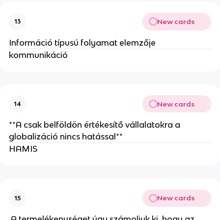
New cards
13
Információ típusú folyamat elemzője
kommunikáció
New cards
14
**A csak belföldön értékesítő vállalatokra a
globalizáció nincs hatással**
HAMIS
New cards
15
A termelékenységet úgy számoljuk ki, hogy az