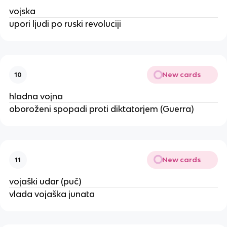
vojska
upori ljudi po ruski revoluciji
New cards
10
hladna vojna
oboroženi spopadi proti diktatorjem (Guerra)
New cards
11
vojaški udar (puč)
vlada vojaška junata