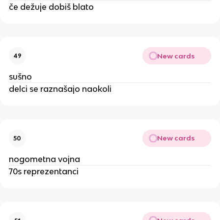
če dežuje dobiš blato
New cards
49
sušno
delci se raznašajo naokoli
New cards
50
nogometna vojna
70s reprezentanci