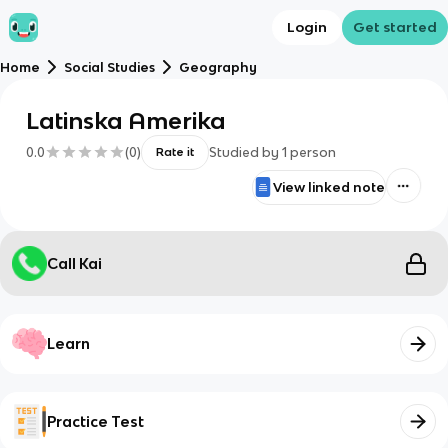
Login
Get started
Home
Social Studies
Geography
Latinska Amerika
0.0
(
0
)
Studied by
1
person
Rate it
View linked note
Call Kai
Learn
Practice Test