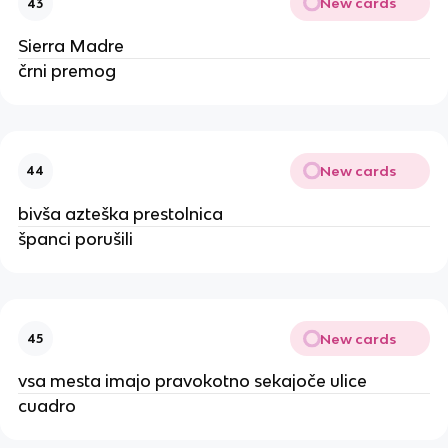
New cards
43
Sierra Madre
črni premog
New cards
44
bivša azteška prestolnica
španci porušili
New cards
45
vsa mesta imajo pravokotno sekajoče ulice
cuadro