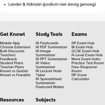
Lander & Adriaan (podium niet stevig genoeg)
Get Knowt
Study Tools
Exams
Mobile App
AI Flashcards
AP Exam Hub
Chrome Extension
AI PDF Summarizer
IB Exam Hub
Bulk Discounts
AI Image
GCSE Exam Hub
Teachers
Summarizer
A-Level Exam Hub
Feedback
AI PPT Summarizer
More Exam Hubs
Student Plans
AI Video
Practice Test Room
Teacher Plans
Summarizer
Free-Response
Knowt vs Quizlet
AI Lecture Note
Room
Knowt vs Fiveable
Taker
AP Score
AI Spreadsheet
Calculator
Summarizer
Flashcard Maker
Resources
Subjects