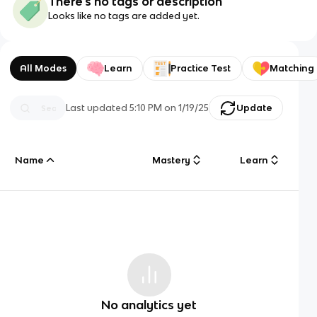
There's no tags or description
Looks like no tags are added yet.
All Modes
Learn
Practice Test
Matching
Last updated
5:10 PM
on
1/19/25
Update
Name
Mastery
Learn
No analytics yet