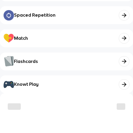
Spaced Repetition
Match
Flashcards
Knowt Play