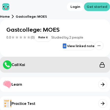
Login
Get started
Home
Gastcollege: MOES
Gastcollege: MOES
0.0
(
0
)
Studied by
2
people
Rate it
View linked note
Call Kai
Learn
Practice Test