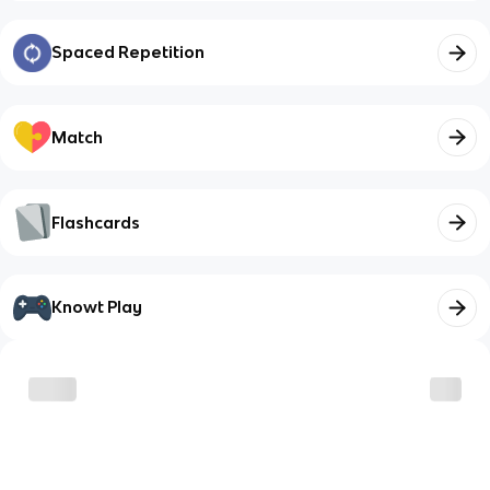
Spaced Repetition
Match
Flashcards
Knowt Play