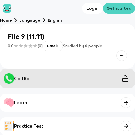
Login
Get started
Home
Language
English
File 9 (11.11)
0.0
(
0
)
Studied by
0
people
Rate it
Call Kai
Learn
Practice Test