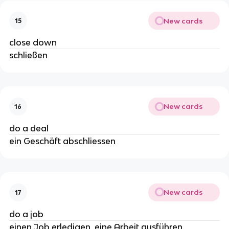
New cards
15
close down
schließen
New cards
16
do a deal
ein Geschäft abschliessen
New cards
17
do a job
einen Job erledigen, eine Arbeit ausführen