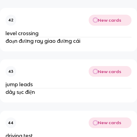
New cards
42
level crossing
đoạn đường ray giao đường cái
New cards
43
jump leads
dây sạc điện
New cards
44
driving test