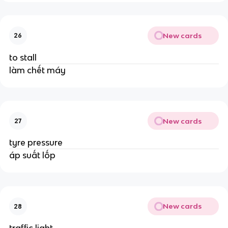
New cards
26
to stall
làm chết máy
New cards
27
tyre pressure
áp suất lốp
New cards
28