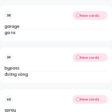
New cards
58
garage
ga ra
New cards
59
bypass
đường vòng
New cards
60
spray