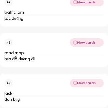
New cards
47
traffic jam
tắc đường
New cards
48
road map
bản đồ đường đi
New cards
49
jack
đòn bẩy