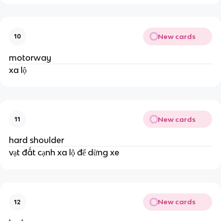
New cards
10
motorway
xa lộ
New cards
11
hard shoulder
vạt đất cạnh xa lộ để dừng xe
New cards
12