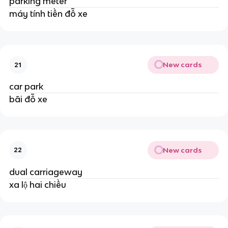
parking meter
máy tính tiền đỗ xe
New cards
21
car park
bãi đỗ xe
New cards
22
dual carriageway
xa lộ hai chiều