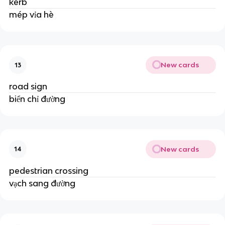
kerb
mép vỉa hè
New cards
13
road sign
biển chỉ đường
New cards
14
pedestrian crossing
vạch sang đường