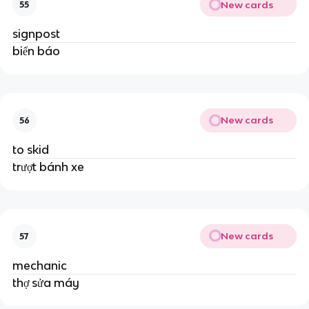
New cards
55
signpost
biển báo
New cards
56
to skid
trượt bánh xe
New cards
57
mechanic
thợ sửa máy