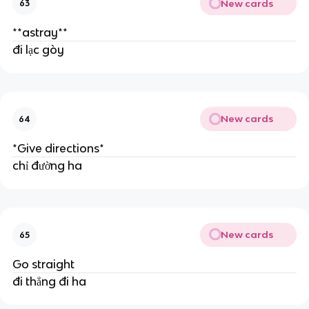
New cards
63
**astray**
đi lạc gòy
New cards
64
*Give directions*
chỉ đường ha
New cards
65
Go straight
đi thẳng đi ha