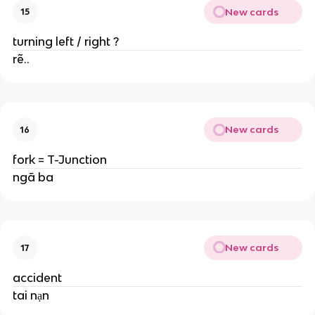
New cards
15
turning left / right ?
rẽ..
New cards
16
fork = T-Junction
ngã ba
New cards
17
accident
tai nạn