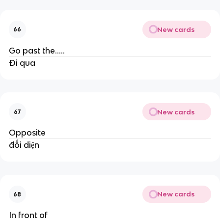
New cards
66
Go past the.....
Đi qua
New cards
67
Opposite
đối diện
New cards
68
In front of