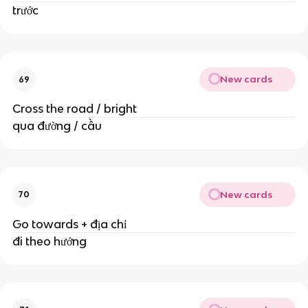
trước
New cards
69
Cross the road / bright
qua đường / cầu
New cards
70
Go towards + địa chỉ
đi theo hướng