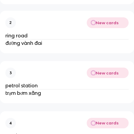
New cards
2
ring road
đường vành đai
New cards
3
petrol station
trạm bơm xăng
New cards
4