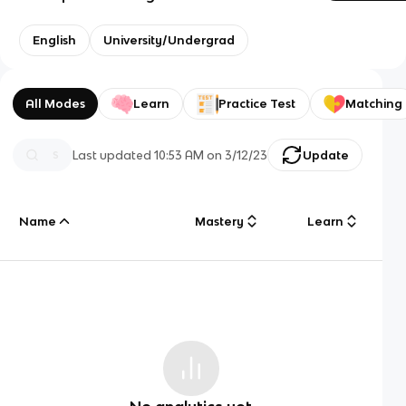
English
University/Undergrad
All Modes
Learn
Practice Test
Matching
Last updated
10:53 AM
on
3/12/23
Update
Name
Mastery
Learn