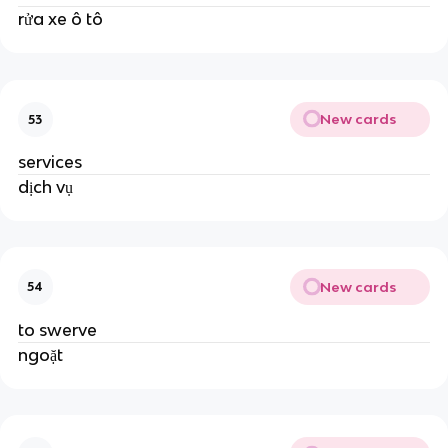
rửa xe ô tô
New cards
53
services
dịch vụ
New cards
54
to swerve
ngoặt