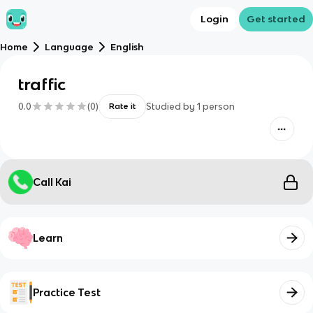
Login
Get started
Home
Language
English
traffic
0.0
(
0
)
Studied by
1
person
Rate it
Call Kai
Learn
Practice Test