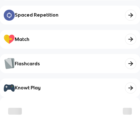
Spaced Repetition
Match
Flashcards
Knowt Play