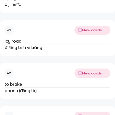
bụi nước
New cards
61
icy road
đường trơn vì băng
New cards
62
to brake
phanh (động từ)