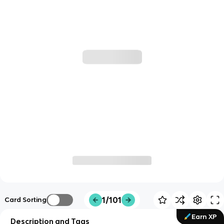
1/101
Card Sorting
Earn XP
Description and Tags