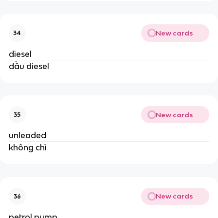
New cards
34
diesel
dầu diesel
New cards
35
unleaded
không chì
New cards
36
petrol pump