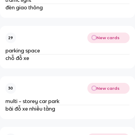
traffic light
đèn giao thông
New cards
29
parking space
chỗ đỗ xe
New cards
30
multi – storey car park
bãi đỗ xe nhiều tầng