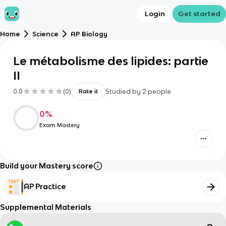
Login
Get started
Home
Science
AP Biology
Le métabolisme des lipides: partie
II
0.0
(
0
)
Studied by
2
people
Rate it
0
%
Exam Mastery
Build your Mastery score
AP Practice
Supplemental Materials