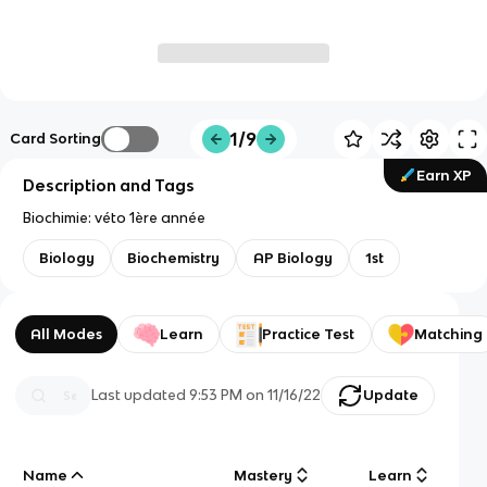
1/9
Card Sorting
Earn XP
Description and Tags
Biochimie: véto 1ère année
Biology
Biochemistry
AP Biology
1st
All Modes
Learn
Practice Test
Matching
Last updated
9:53 PM
on
11/16/22
Update
Name
Mastery
Learn