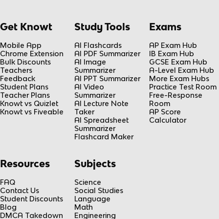
Get Knowt
Study Tools
Exams
Mobile App
AI Flashcards
AP Exam Hub
Chrome Extension
AI PDF Summarizer
IB Exam Hub
Bulk Discounts
AI Image
GCSE Exam Hub
Teachers
Summarizer
A-Level Exam Hub
Feedback
AI PPT Summarizer
More Exam Hubs
Student Plans
AI Video
Practice Test Room
Teacher Plans
Summarizer
Free-Response
Knowt vs Quizlet
AI Lecture Note
Room
Knowt vs Fiveable
Taker
AP Score
AI Spreadsheet
Calculator
Summarizer
Flashcard Maker
Resources
Subjects
FAQ
Science
Contact Us
Social Studies
Student Discounts
Language
Blog
Math
DMCA Takedown
Engineering