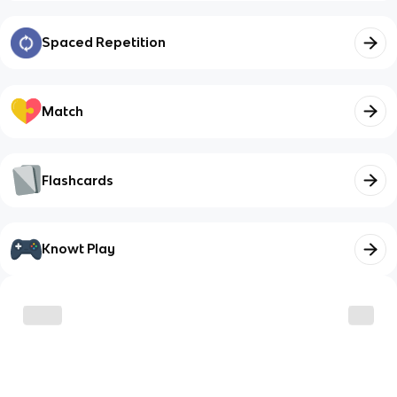
Spaced Repetition
Match
Flashcards
Knowt Play