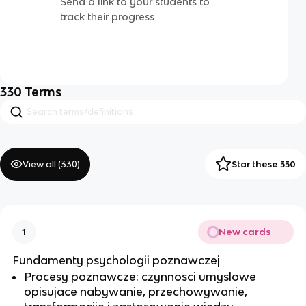
Send a link to your students to
track their progress
330
Terms
View all (
330
)
Star these 330
New cards
1
Fundamenty psychologii poznawczej
Procesy poznawcze: czynnosci umyslowe
opisujace nabywanie, przechowywanie,