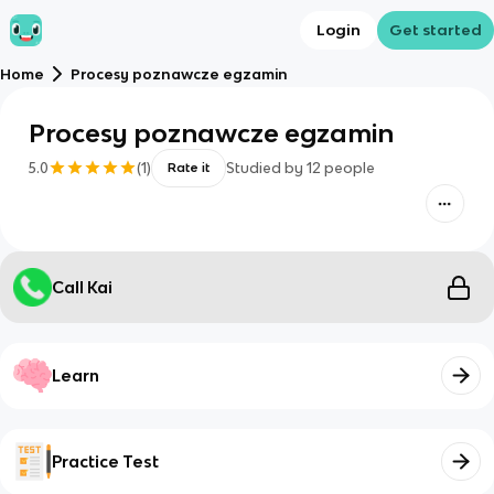
Login
Get started
Home
Procesy poznawcze egzamin
Procesy poznawcze egzamin
5.0
(
1
)
Studied by
12
people
Rate it
Call Kai
Learn
Practice Test