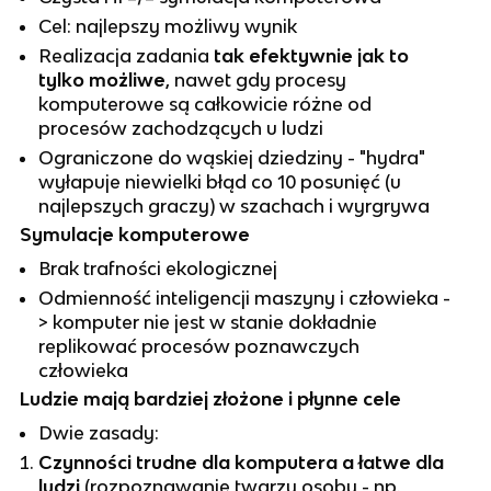
Cel: najlepszy możliwy wynik
Realizacja zadania
tak efektywnie jak to
tylko możliwe
, nawet gdy procesy
komputerowe są całkowicie różne od
procesów zachodzących u ludzi
Ograniczone do wąskiej dziedziny - "hydra"
wyłapuje niewielki błąd co 10 posunięć (u
najlepszych graczy) w szachach i wyrgrywa
Symulacje komputerowe
Brak trafności ekologicznej
Odmienność inteligencji maszyny i człowieka -
> komputer nie jest w stanie dokładnie
replikować procesów poznawczych
człowieka
Ludzie mają bardziej złożone i płynne cele
Dwie zasady:
Czynności trudne dla komputera a łatwe dla
ludzi
(rozpoznawanie twarzy osoby - np.