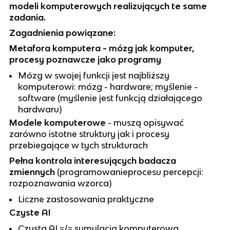
modeli komputerowych realizujących te same
zadania.
Zagadnienia powiązane:
Metafora komputera - mózg jak komputer,
procesy poznawcze jako programy
Mózg w swojej funkcji jest najbliższy
komputerowi: mózg - hardware; myślenie -
software (myślenie jest funkcją działającego
hardwaru)
Modele komputerowe
- muszą opisywać
zarówno istotne struktury jak i procesy
przebiegające w tych strukturach
Pełna kontrola interesujących badacza
zmiennych
(programowanieprocesu percepcji:
rozpoznawania wzorca)
Liczne zastosowania praktyczne
Czyste AI
Czysta AI =/= symulacja komputerowa