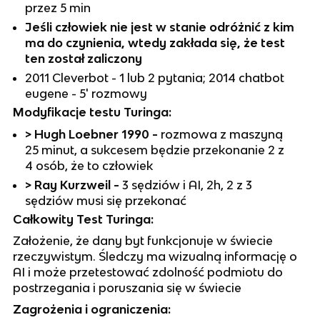
przez 5 min
Jeśli człowiek nie jest w stanie odróżnić z kim
ma do czynienia, wtedy zakłada się, że test
ten został zaliczony
2011 Cleverbot - 1 lub 2 pytania; 2014 chatbot
eugene - 5' rozmowy
Modyfikacje testu Turinga:
> Hugh Loebner 1990 -
rozmowa z maszyną
25 minut, a sukcesem będzie przekonanie 2 z
4 osób, że to człowiek
> Ray Kurzweil -
3 sędziów i AI, 2h, 2 z 3
sędziów musi się przekonać
Całkowity Test Turinga:
Założenie, że dany byt funkcjonuje w świecie
rzeczywistym. Śledczy ma wizualną informację o
AI i może przetestować zdolność podmiotu do
postrzegania i poruszania się w świecie
Zagrożenia i ograniczenia: