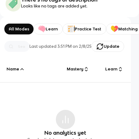
Looks like no tags are added yet.
All Modes
Learn
Practice Test
Matching
Last updated
3:51 PM
on
2/8/25
Update
Name
Mastery
Learn
No analytics yet