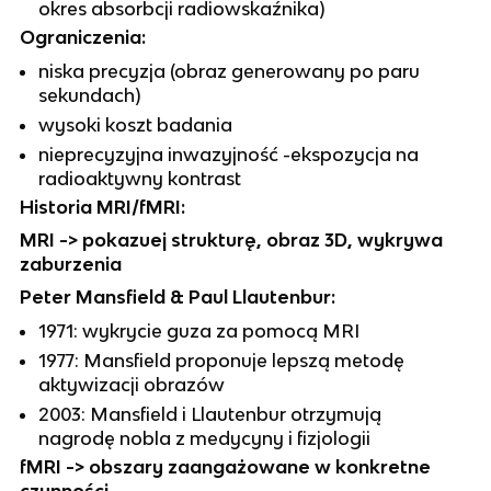
okres absorbcji radiowskaźnika)
Ograniczenia:
niska precyzja (obraz generowany po paru
sekundach)
wysoki koszt badania
nieprecyzyjna inwazyjność -ekspozycja na
radioaktywny kontrast
Historia MRI/fMRI:
MRI -> pokazuej strukturę, obraz 3D, wykrywa
zaburzenia
Peter Mansfield & Paul Llautenbur:
1971: wykrycie guza za pomocą MRI
1977: Mansfield proponuje lepszą metodę
aktywizacji obrazów
2003: Mansfield i Llautenbur otrzymują
nagrodę nobla z medycyny i fizjologii
fMRI -> obszary zaangażowane w konkretne
czynności