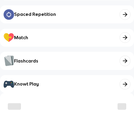
Spaced Repetition
Match
Flashcards
Knowt Play