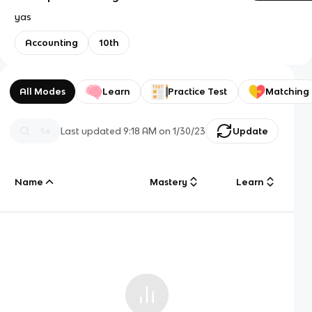
yas
Accounting
10th
All Modes
Learn
Practice Test
Matching
Last updated
9:18 AM
on
1/30/23
Update
Name
Mastery
Learn