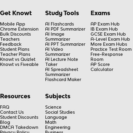
Get Knowt
Study Tools
Exams
Mobile App
AI Flashcards
AP Exam Hub
Chrome Extension
AI PDF Summarizer
IB Exam Hub
Bulk Discounts
AI Image
GCSE Exam Hub
Teachers
Summarizer
A-Level Exam Hub
Feedback
AI PPT Summarizer
More Exam Hubs
Student Plans
AI Video
Practice Test Room
Teacher Plans
Summarizer
Free-Response
Knowt vs Quizlet
AI Lecture Note
Room
Knowt vs Fiveable
Taker
AP Score
AI Spreadsheet
Calculator
Summarizer
Flashcard Maker
Resources
Subjects
FAQ
Science
Contact Us
Social Studies
Student Discounts
Language
Blog
Math
DMCA Takedown
Engineering
Privacy Policy
Business