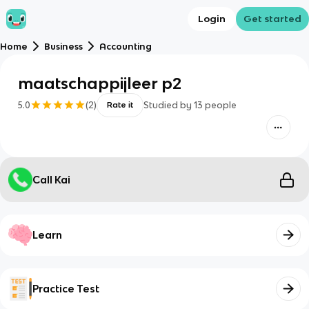
Login
Get started
Home
Business
Accounting
maatschappijleer p2
5.0
(
2
)
Studied by
13
people
Rate it
Call Kai
Learn
Practice Test