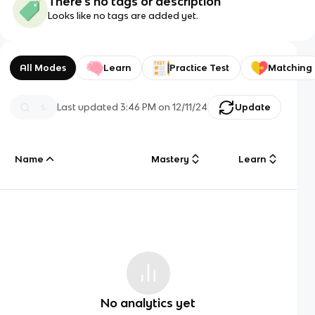
There's no tags or description
Looks like no tags are added yet.
All Modes
Learn
Practice Test
Matching
Last updated
3:46 PM
on
12/11/24
Update
Name
Mastery
Learn
No analytics yet