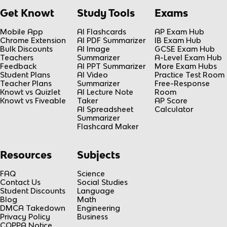
Get Knowt
Study Tools
Exams
Mobile App
AI Flashcards
AP Exam Hub
Chrome Extension
AI PDF Summarizer
IB Exam Hub
Bulk Discounts
AI Image
GCSE Exam Hub
Teachers
Summarizer
A-Level Exam Hub
Feedback
AI PPT Summarizer
More Exam Hubs
Student Plans
AI Video
Practice Test Room
Teacher Plans
Summarizer
Free-Response
Knowt vs Quizlet
AI Lecture Note
Room
Knowt vs Fiveable
Taker
AP Score
AI Spreadsheet
Calculator
Summarizer
Flashcard Maker
Resources
Subjects
FAQ
Science
Contact Us
Social Studies
Student Discounts
Language
Blog
Math
DMCA Takedown
Engineering
Privacy Policy
Business
COPPA Notice