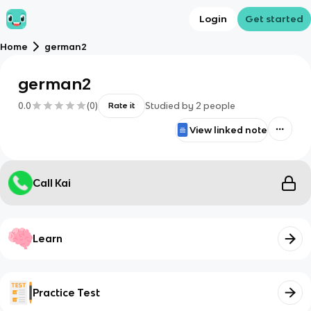
Login
Get started
Home
german2
german2
0.0
(
0
)
Studied by
2
people
Rate it
View linked note
Call Kai
Learn
Practice Test