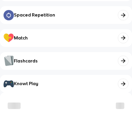
Spaced Repetition
Match
Flashcards
Knowt Play