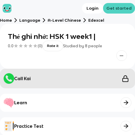
Login
Get started
Home
Language
A-Level Chinese
Edexcel
Thẻ ghi nhớ: HSK 1 week1 |
0.0
(
0
)
Studied by
8
people
Rate it
Call Kai
Learn
Practice Test