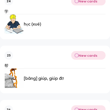
New cards
24
学
học (xué)
New cards
25
帮
[bāng] giúp, giúp đỡ
New cards
26