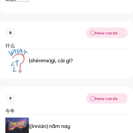
New cards
8
什么
(shénme)gì, cái gì?
New cards
9
今年
(jīnnián) năm nay