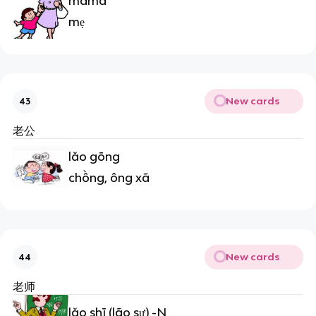
māma
mẹ
New cards
43
老公
lǎo gōng
chồng, ông xã
New cards
44
老师
lǎo shī (lão sư) -N