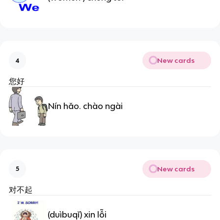
New cards
4
您好
Nín hǎo. chào ngài
New cards
5
对不起
(duìbuqǐ) xin lỗi