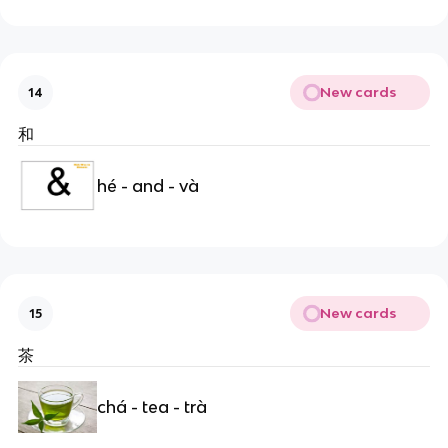
New cards
14
和
hé - and - và
New cards
15
茶
chá - tea - trà