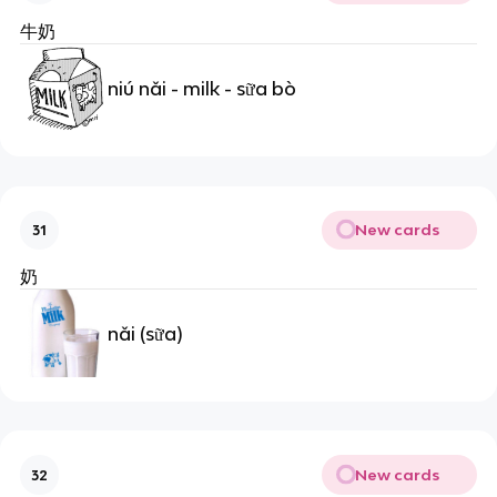
牛奶
niú nǎi - milk - sữa bò
New cards
31
奶
nǎi (sữa)
New cards
32