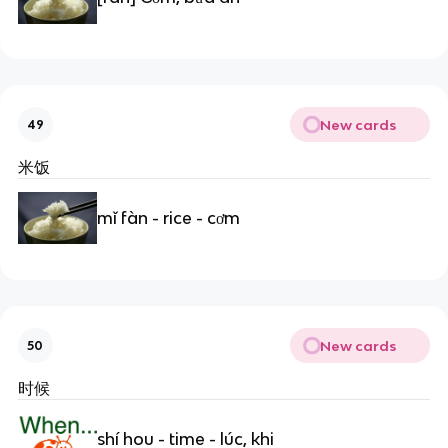
New cards
49
米饭
mǐ fàn - rice - cơm
New cards
50
时候
shí hou - time - lúc, khi