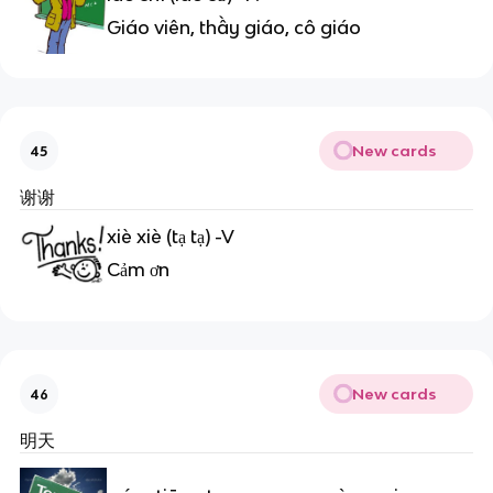
Giáo viên, thầy giáo, cô giáo
New cards
45
谢谢
xiè xiè (tạ tạ) -V
Cảm ơn
New cards
46
明天