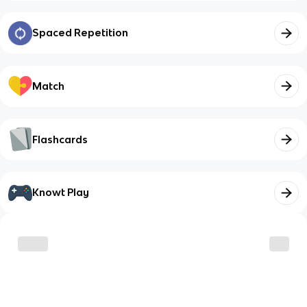
Spaced Repetition
Match
Flashcards
Knowt Play