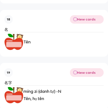
New cards
18
名
Tên
New cards
19
名字
míng zi (danh tự) -N
Tên, họ tên