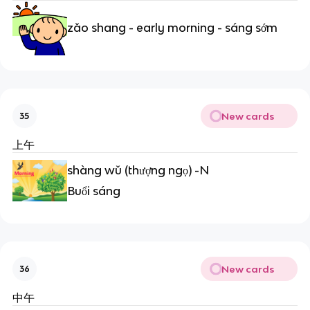
zǎo shang - early morning - sáng sớm
New cards
35
上午
shàng wǔ (thượng ngọ) -N
Buổi sáng
New cards
36
中午