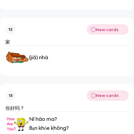
New cards
12
家
(jiā) nhà
New cards
13
你好吗？
Nǐ hǎo ma?
Bạn khỏe không?