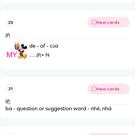
New cards
20
的
de - of - của
......的+ N
New cards
21
吧
ba - question or suggestion word - nhé, nhá