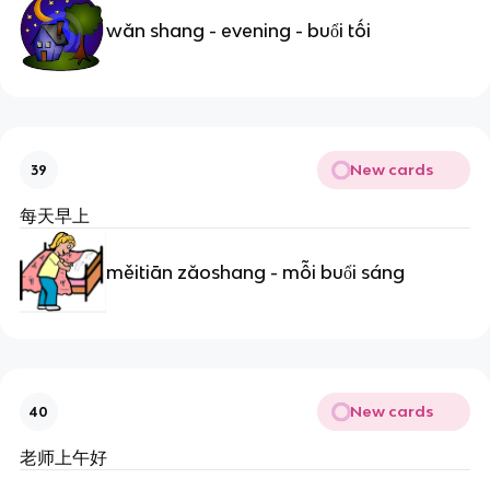
wǎn shang - evening - buổi tối
New cards
39
每天早上
měitiān zǎoshang - mỗi buổi sáng
New cards
40
老师上午好