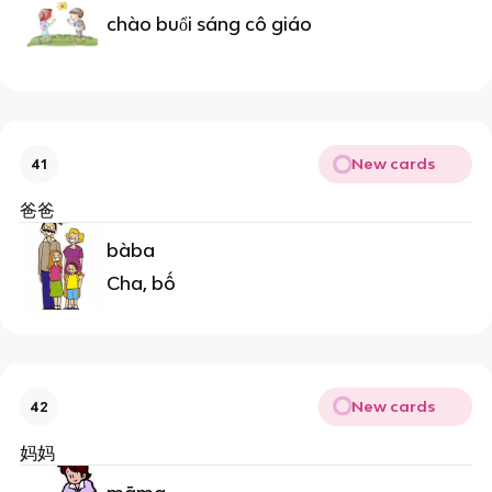
chào buổi sáng cô giáo
New cards
41
爸爸
bàba
Cha, bố
New cards
42
妈妈