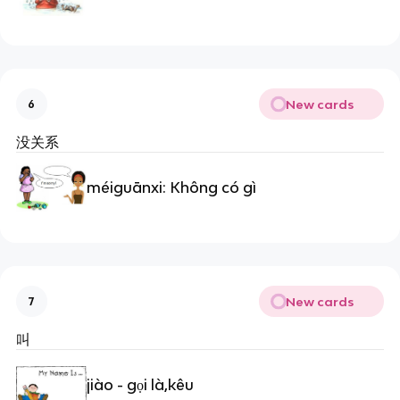
New cards
6
没关系
méiguānxi: Không có gì
New cards
7
叫
jiào - gọi là,kêu