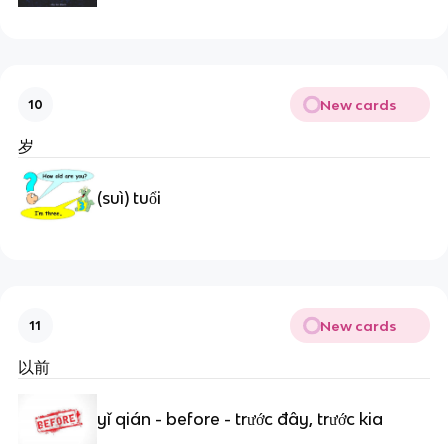
New cards
10
岁
(suì) tuổi
New cards
11
以前
yǐ qián - before - trước đây, trước kia