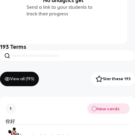
No analytics yet
Send a link to your students to
track their progress
193
Terms
View all (
193
)
Star these 193
New cards
1
你好