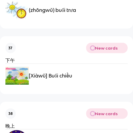
(zhōngwǔ) buổi trưa
New cards
37
下午
[Xiàwǔ] Buổi chiều
New cards
38
晚上