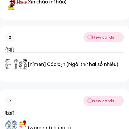
Xin chào (nǐ hǎo)
New cards
2
你们
[nǐmen] Các bạn (Ngôi thứ hai số nhiều)
New cards
3
我们
(wǒmen ) chúng tôi