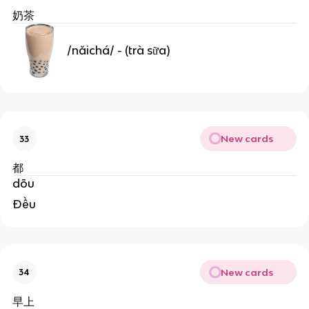
奶茶
/nǎichá/ - (trà sữa)
New cards
33
都
dōu
Đều
New cards
34
早上