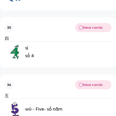
New cards
55
四
sì
số 4
New cards
56
五
wǔ - Five- số năm