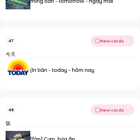
míng tiān - tomorrow - ngày mai
New cards
47
今天
jīn tiān - today - hôm nay
New cards
48
饭
[fàn] Cơm, bữa ăn