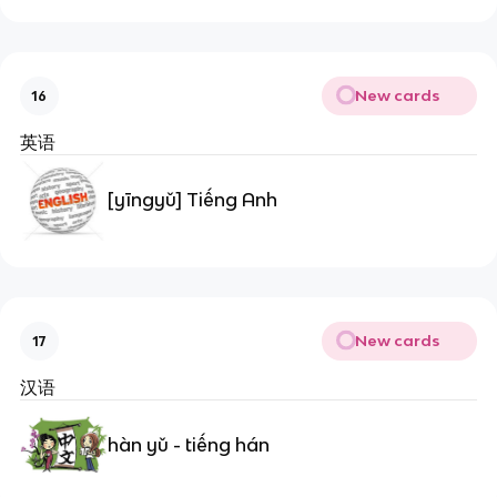
New cards
16
英语
[yīngyǔ] Tiếng Anh
New cards
17
汉语
hàn yǔ - tiếng hán