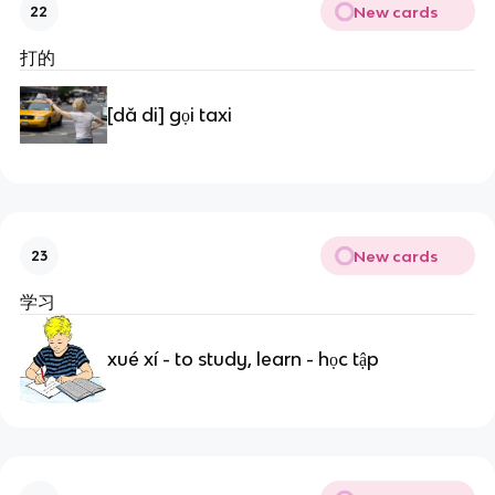
New cards
22
打的
[dǎ di] gọi taxi
New cards
23
学习
xué xí - to study, learn - học tập