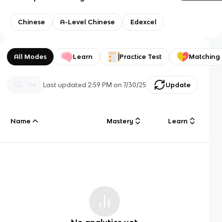
Chinese
A-Level Chinese
Edexcel
All Modes
Learn
Practice Test
Matching
Last updated
2:59 PM
on
7/30/25
Update
Name
Mastery
Learn