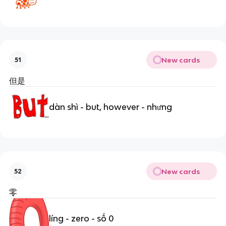
New cards
51
但是
dàn shì - but, however - nhưng
New cards
52
零
líng - zero - số 0