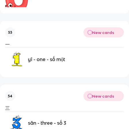
New cards
53
一
yī - one - số một
New cards
54
三
sān - three - số 3