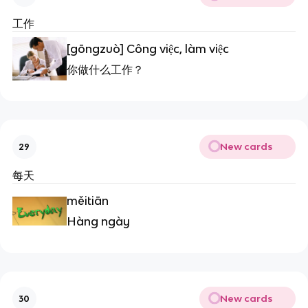
工作
[gōngzuò] Công việc, làm việc
你做什么工作？
New cards
29
每天
měitiān
Hàng ngày
New cards
30