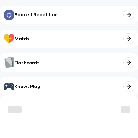
Spaced Repetition
Match
Flashcards
Knowt Play