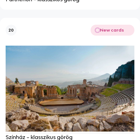
New cards
20
Színház – klasszikus görög