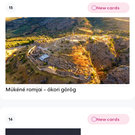
New cards
15
Mükéné romjai – ókori görög
New cards
16