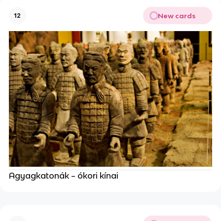
New cards
12
Agyagkatonák – ókori kínai