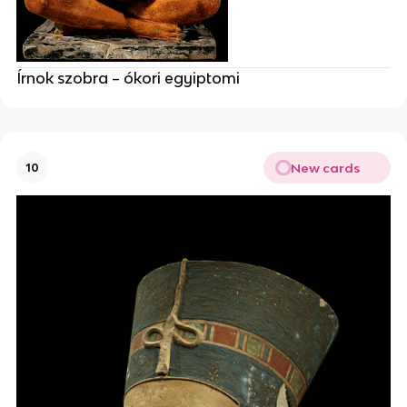
Írnok szobra – ókori egyiptomi
New cards
10