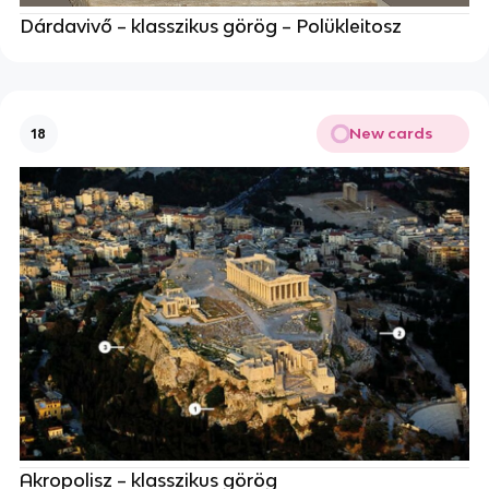
Dárdavivő – klasszikus görög – Polükleitosz
New cards
18
Akropolisz – klasszikus görög