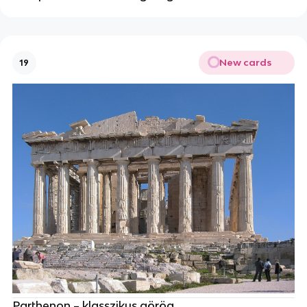
New cards
19
Parthenon – klasszikus görög