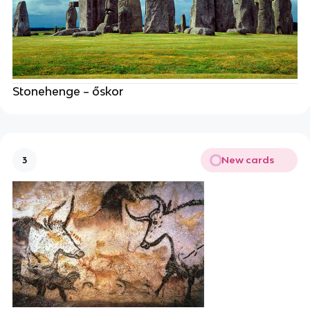
Stonehenge – őskor
New cards
3