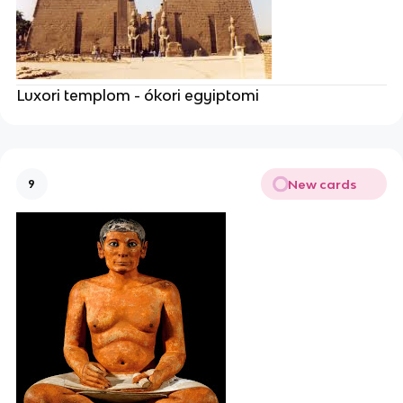
Luxori templom - ókori egyiptomi
New cards
9