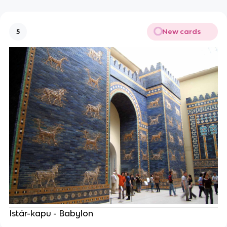
New cards
5
Istár-kapu - Babylon