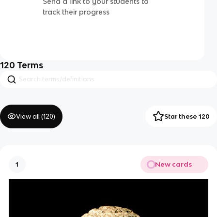
Send a link to your students to
track their progress
120
Terms
View all (
120
)
Star these 120
New cards
1