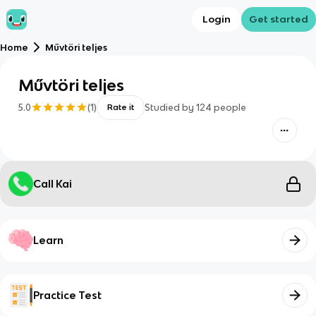
Login
Get started
Home
Művtöri teljes
Művtöri teljes
5.0
(
1
)
Studied by
124
people
Rate it
Call Kai
Learn
Practice Test