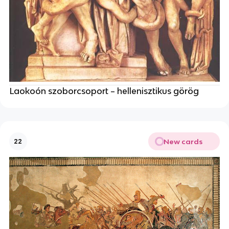
Laokoón szoborcsoport – hellenisztikus görög
New cards
22