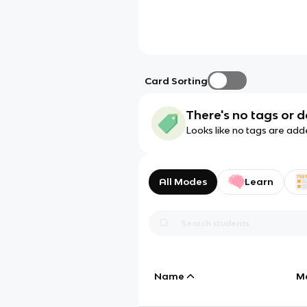
Card Sorting
There's no tags or d
Looks like no tags are add
All Modes
Learn
Name
M