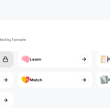
died by
3
people
Learn
Match