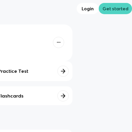
Login
Get started
Practice Test
Flashcards