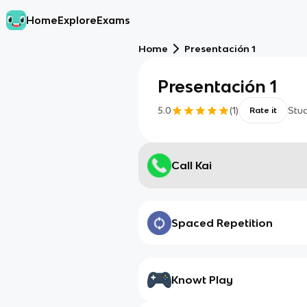
Home
Explore
Exams
Home
Presentación 1
Presentación 1
5.0
(
1
)
Stu
Rate it
Call Kai
Spaced Repetition
Knowt Play