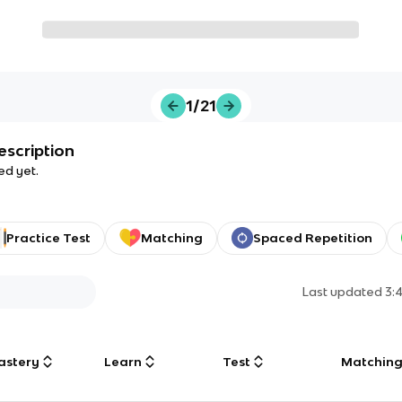
1/21
escription
ed yet.
Practice Test
Matching
Spaced Repetition
Last updated
3:
astery
Learn
Test
Matchin