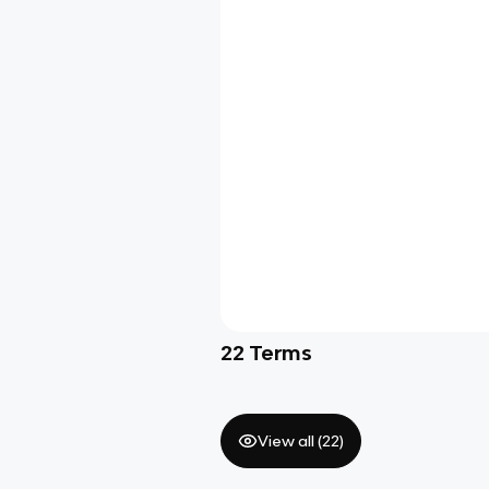
22
Terms
View all (
22
)