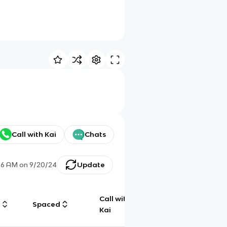
Call with Kai
Chats
46 AM
on
9/20/24
Update
Call with
g
Spaced
Chat
Kai