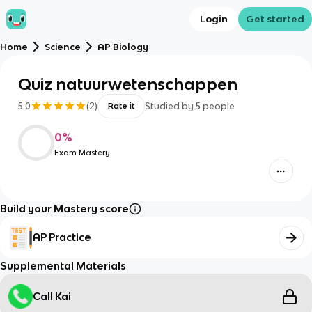
Login
Get started
Home
Science
AP Biology
Quiz natuurwetenschappen
5.0
(
2
)
Studied by
5
people
Rate it
0
%
Exam Mastery
Build your Mastery score
AP Practice
Supplemental Materials
Call Kai