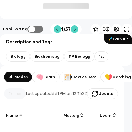
1/57
Card Sorting
Earn XP
Description and Tags
Biology
Biochemistry
AP Biology
1st
All Modes
Learn
Practice Test
Matching
Last updated
5:51 PM
on
12/11/22
Update
Name
Mastery
Learn