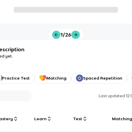
1/26
escription
ed yet.
Practice Test
Matching
Spaced Repetition
Last updated
12
astery
Learn
Test
Matchin