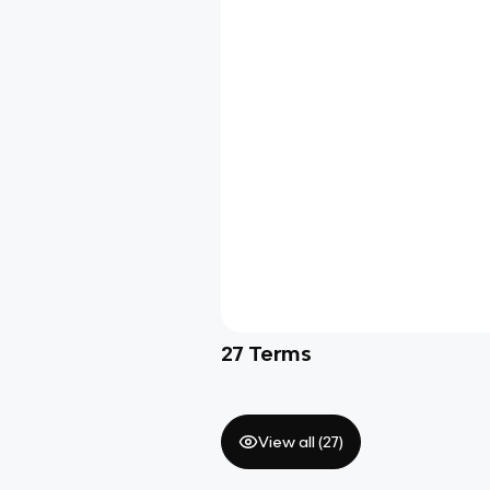
27
Terms
View all (
27
)