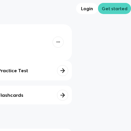
Login
Get started
Practice Test
Flashcards