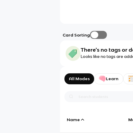
Card Sorting
There's no tags or d
Looks like no tags are add
All Modes
Learn
Name
M