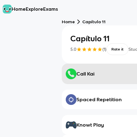
Home
Explore
Exams
Home
Capítulo 11
Capítulo 11
5.0
(
1
)
Stu
Rate it
Call Kai
Spaced Repetition
Knowt Play