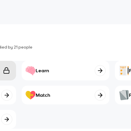
died by
21
people
Learn
Match