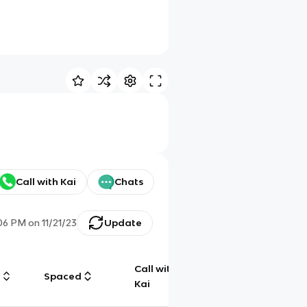
Call with Kai
Chats
:06 PM
on
11/21/23
Update
Call with
g
Spaced
Chat
Kai