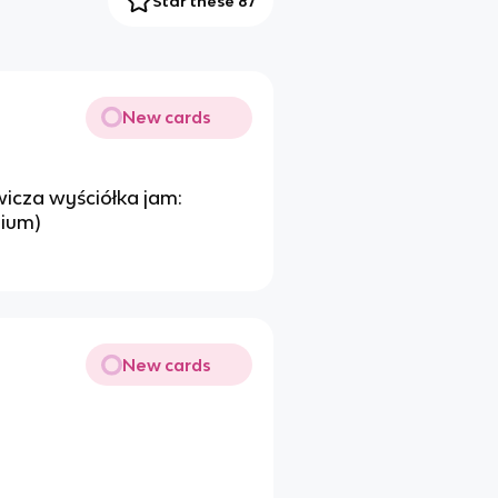
Star these 87
New cards
wicza wyściółka jam:
lium)
New cards