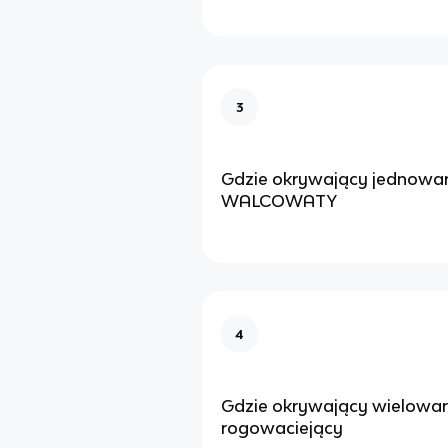
3
Gdzie okrywający jednow
WALCOWATY
4
Gdzie okrywający wielowar
rogowaciejący