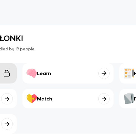
ŁONKI
died by
19
people
Learn
Match