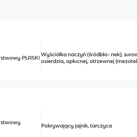
Wyściółka naczyń (śródbło- nek); suro
rstwowy PŁASKI
osierdzia, opłucnej, otrzewnej (mezote
arstwowy
Pokrywający jajnik, tarczyca