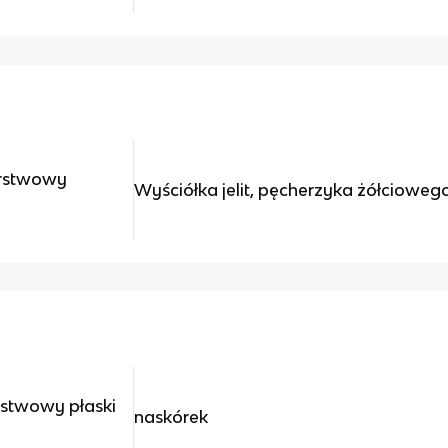
arstwowy
Wyściółka jelit, pęcherzyka żółcioweg
stwowy płaski
naskórek