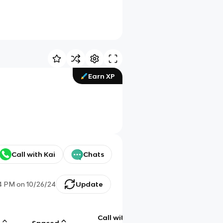
Earn XP
Call with Kai
Chats
4 PM
on
10/26/24
Update
Call with
g
Spaced
Chat