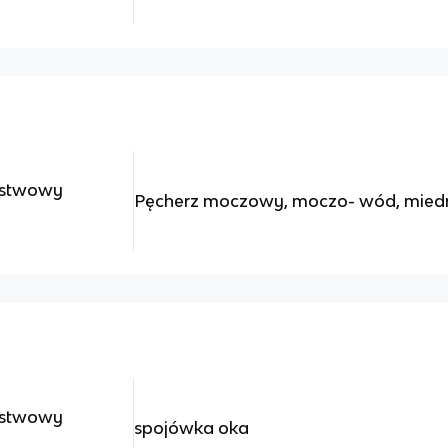
rstwowy
Pęcherz moczowy, moczo- wód, miedn
rstwowy
spojówka oka