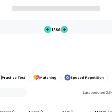
1/86
Practice Test
Matching
Spaced Repetition
Last updated
2:3
astery
Learn
Test
Matchin