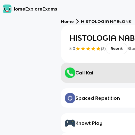
Home
Explore
Exams
Home
HISTOLOGIA NABŁONKI
HISTOLOGIA NAB
5.0
(
3
)
Stu
Rate it
Call Kai
Spaced Repetition
Knowt Play