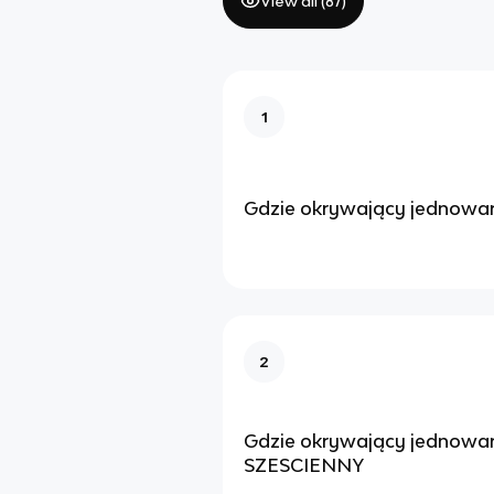
View all (
87
)
1
Gdzie okrywający jednowa
2
Gdzie okrywający jednow
SZESCIENNY