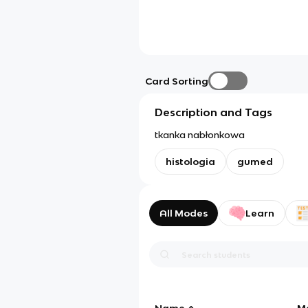
Card Sorting
Description and Tags
tkanka nabłonkowa
histologia
gumed
All Modes
Learn
Name
M