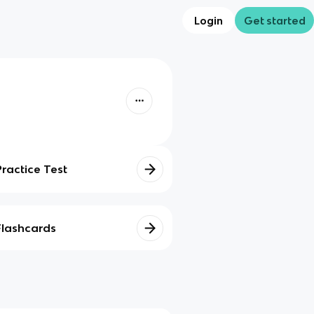
Login
Get started
Practice Test
Flashcards