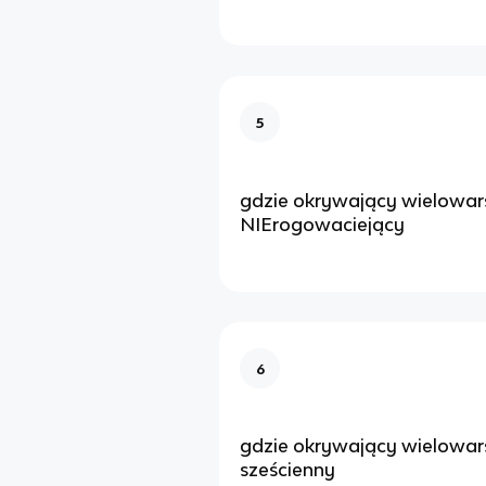
5
gdzie okrywający wielowar
NIErogowaciejący
6
gdzie okrywający wielowa
sześcienny