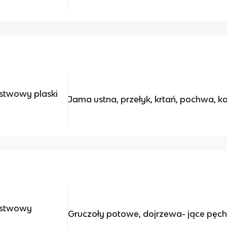
stwowy plaski
Jama ustna, przełyk, krtań, pochwa, k
rstwowy
Gruczoły potowe, dojrzewa- jące pęch