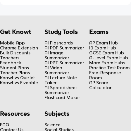
Get Knowt
Study Tools
Exams
Mobile App
AI Flashcards
AP Exam Hub
Chrome Extension
AI PDF Summarizer
IB Exam Hub
Bulk Discounts
AI Image
GCSE Exam Hub
Teachers
Summarizer
A-Level Exam Hub
Feedback
AI PPT Summarizer
More Exam Hubs
Student Plans
AI Video
Practice Test Room
Teacher Plans
Summarizer
Free-Response
Knowt vs Quizlet
AI Lecture Note
Room
Knowt vs Fiveable
Taker
AP Score
AI Spreadsheet
Calculator
Summarizer
Flashcard Maker
Resources
Subjects
FAQ
Science
Contact Us
Social Studies