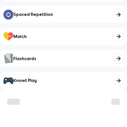
Spaced Repetition
Match
Flashcards
Knowt Play