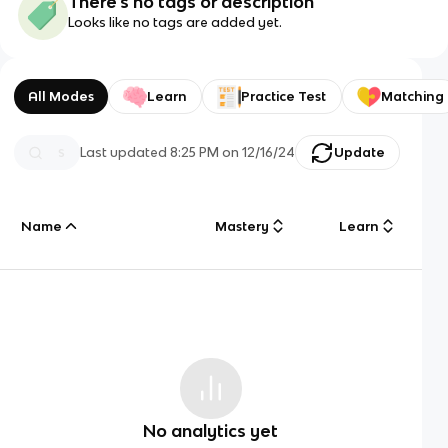
There's no tags or description
Looks like no tags are added yet.
All Modes
Learn
Practice Test
Matching
Last updated
8:25 PM
on
12/16/24
Update
Name
Mastery
Learn
No analytics yet