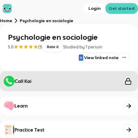
Login
Get started
Home
Psychologie en sociologie
Psychologie en sociologie
5.0
(
1
)
Studied by
1
person
Rate it
View linked note
Call Kai
Learn
Practice Test