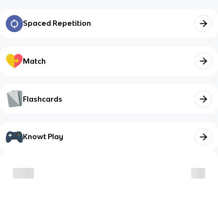
Spaced Repetition
Match
Flashcards
Knowt Play