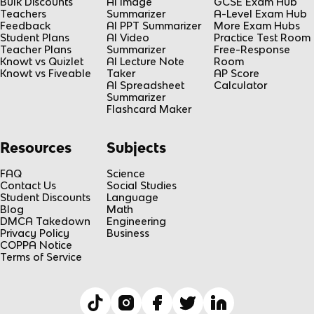
Bulk Discounts
AI Image
GCSE Exam Hub
Teachers
Summarizer
A-Level Exam Hub
Feedback
AI PPT Summarizer
More Exam Hubs
Student Plans
AI Video
Practice Test Room
Teacher Plans
Summarizer
Free-Response
Knowt vs Quizlet
AI Lecture Note
Room
Knowt vs Fiveable
Taker
AP Score
AI Spreadsheet
Calculator
Summarizer
Flashcard Maker
Resources
Subjects
FAQ
Science
Contact Us
Social Studies
Student Discounts
Language
Blog
Math
DMCA Takedown
Engineering
Privacy Policy
Business
COPPA Notice
Terms of Service