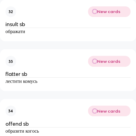
New cards
32
insult sb
ображати
New cards
33
flatter sb
лестити комусь
New cards
34
offend sb
образити когось