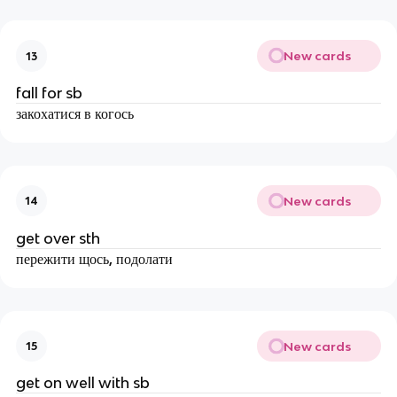
New cards
13
fall for sb
закохатися в когось
New cards
14
get over sth
пережити щось, подолати
New cards
15
get on well with sb