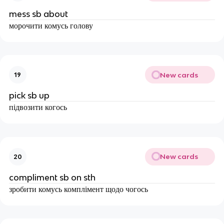
mess sb about
морочити комусь голову
New cards
19
pick sb up
підвозити когось
New cards
20
compliment sb on sth
зробити комусь комплімент щодо чогось