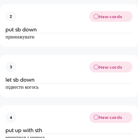
New cards
2
put sb down
принижувати
New cards
3
let sb down
підвести когось
New cards
4
put up with sth
миритися з чимось