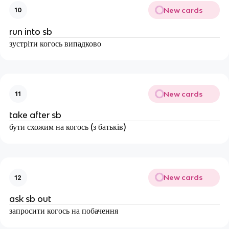
New cards
10
run into sb
зустріти когось випадково
New cards
11
take after sb
бути схожим на когось (з батьків)
New cards
12
ask sb out
запросити когось на побачення