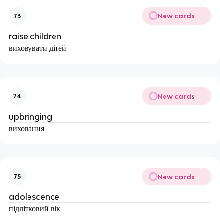
New cards
73
raise children
виховувати дітей
New cards
74
upbringing
виховання
New cards
75
adolescence
підлітковий вік