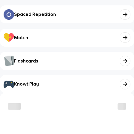
Spaced Repetition
Match
Flashcards
Knowt Play