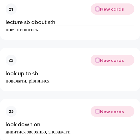
New cards
21
lecture sb about sth
повчати когось
New cards
22
look up to sb
поважати, рівнятися
New cards
23
look down on
дивитися зверхньо, зневажати