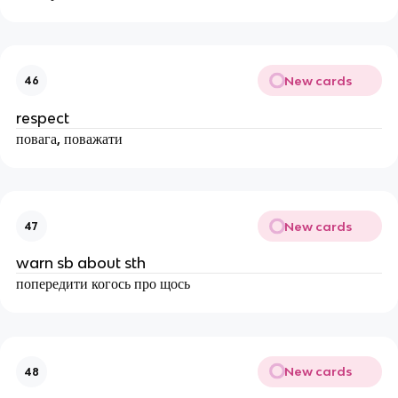
New cards
46
respect
повага, поважати
New cards
47
warn sb about sth
попередити когось про щось
New cards
48