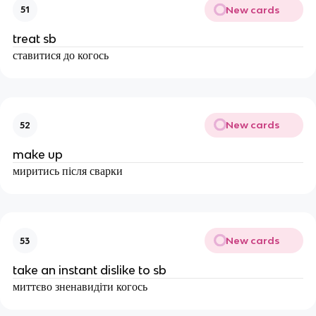
New cards
51
treat sb
ставитися до когось
New cards
52
make up
миритись після сварки
New cards
53
take an instant dislike to sb
миттєво зненавидіти когось