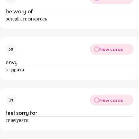
be wary of
остерігатися когось
New cards
30
envy
заздрити
New cards
31
feel sorry for
співчувати