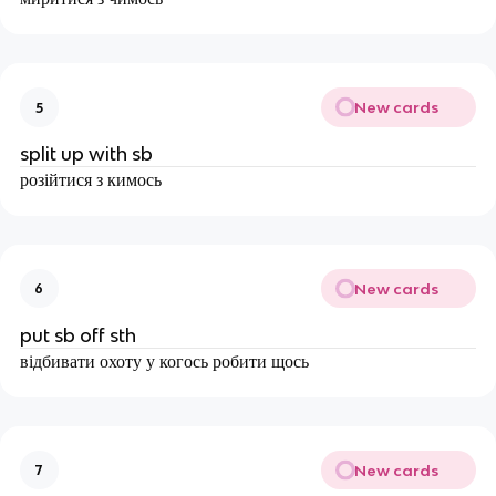
New cards
5
split up with sb
розійтися з кимось
New cards
6
put sb off sth
відбивати охоту у когось робити щось
New cards
7