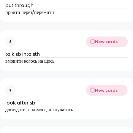
put through
пройти через/пережити
New cards
8
talk sb into sth
вмовити когось на щось
New cards
9
look after sb
доглядати за кимось, піклуватись