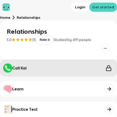
Login
Get started
Home
Relationships
Relationships
5.0
(
1
)
Studied by
491
people
Rate it
Call Kai
Learn
Practice Test