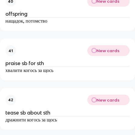
New cards
40
offspring
нащадок, потомство
New cards
41
praise sb for sth
хвалити когось за щось
New cards
42
tease sb about sth
дражнити когось за щось