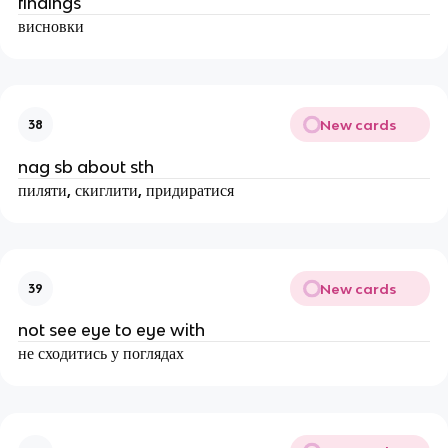
findings
висновки
New cards
38
nag sb about sth
пиляти, скиглити, придиратися
New cards
39
not see eye to eye with
не сходитись у поглядах