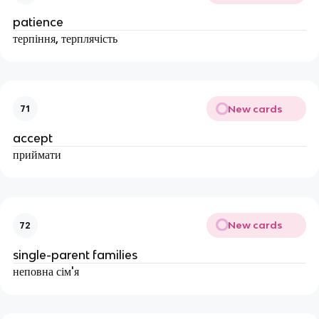
patience
терпіння, терплячість
New cards
71
accept
приймати
New cards
72
single-parent families
неповна сім'я