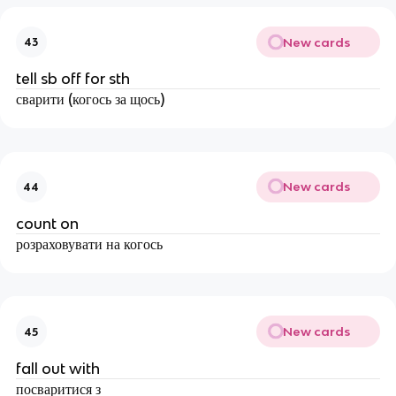
New cards
43
tell sb off for sth
сварити (когось за щось)
New cards
44
count on
розраховувати на когось
New cards
45
fall out with
посваритися з