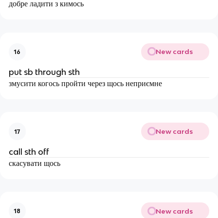
добре ладити з кимось
New cards
16
put sb through sth
змусити когось пройти через щось неприємне
New cards
17
call sth off
скасувати щось
New cards
18