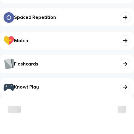
Spaced Repetition
Match
Flashcards
Knowt Play