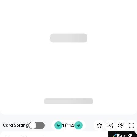
1/114
Card Sorting
Earn XP