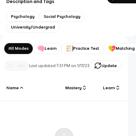
Description and Tags
Psychology
Social Psychology
University/Undergrad
All Modes
Learn
Practice Test
Matching
Last updated
7:31 PM
on
1/17/23
Update
Name
Mastery
Learn