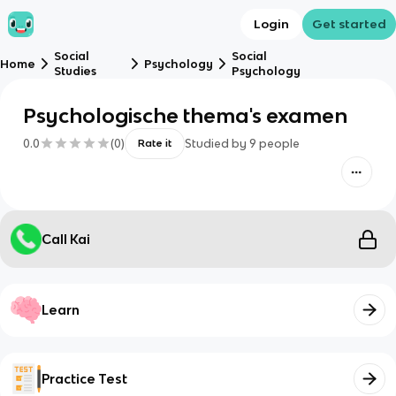
Login
Get started
Social
Social
Home
Psychology
Studies
Psychology
Psychologische thema's examen
0.0
(
0
)
Studied by
9
people
Rate it
Call Kai
Learn
Practice Test